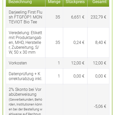
Bezeichnung
Menge
Stückpreis
Gesamt
Darjeeling First Flu
sh FTGFOP1 MON
35
6,651 €
232,79 €
TEVIOT Bio Tee
Veredelung:
Etikett
mit Produktangab
en, MHD, Herstelle
35
0,24 €
8,40 €
r, Zubereitung, S/
W, 50 x 30 mm
Vorkosten
1
12,00 €
12,00 €
Datenprüfung + K
1
0,00 €
0,00 €
orrekturabzug inkl.
2% Skonto bei Vor
abüberweisung
(Gewerbekunden, Behö
rden, Institutionen könn
-5,06 €
en bei der Bestellung w
ahlweise auf Rechnun