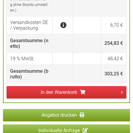
g ohne Skonto umstell
en.)
Versandkosten DE
6,70 €
/ Verpackung
Gesamtsumme (n
254,83 €
etto)
19
% MwSt.
48,42 €
Gesamtsumme (b
303,25 €
rutto)
In den
Warenkorb
Angebot drucken
Individuelle Anfrage