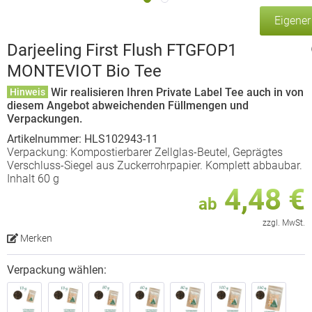
Eigene
Darjeeling First Flush FTGFOP1
MONTEVIOT Bio Tee
Wir realisieren Ihren Private Label Tee auch in von
Hinweis
diesem Angebot abweichenden Füllmengen und
Verpackungen.
Artikelnummer: HLS102943-11
Verpackung: Kompostierbarer Zellglas-Beutel, Geprägtes
Verschluss-Siegel aus Zuckerrohrpapier. Komplett abbaubar.
Inhalt 60 g
4,48 €
ab
zzgl. MwSt.
Merken
Verpackung wählen: