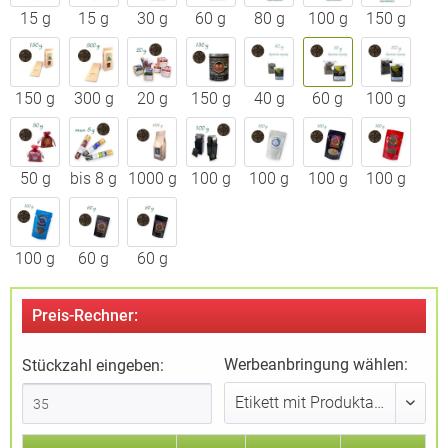
15 g
15 g
30 g
60 g
80 g
100 g
150 g
150 g
300 g
20 g
150 g
40 g
60 g
100 g
50 g
bis 8 g
1000 g
100 g
100 g
100 g
100 g
100 g
60 g
60 g
Preis-Rechner:
Werbeanbringung wählen:
Stückzahl eingeben: