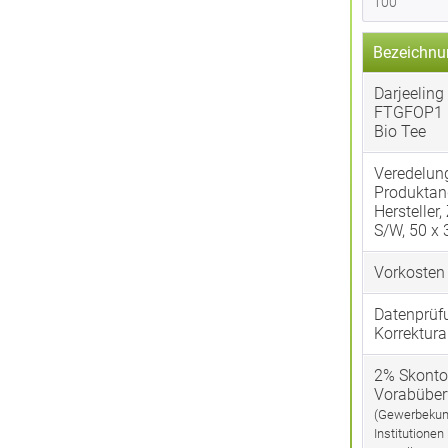
Bezeichnu
Darjeeling 
FTGFOP1
Bio Tee
Veredelun
Produktan
Hersteller,
S/W, 50 x
Vorkosten
Datenprüf
Korrektura
2% Skonto
Vorabübe
(Gewerbekun
Institutionen