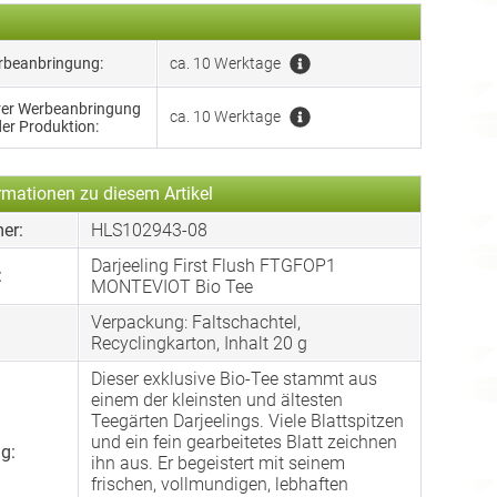
erbeanbringung:
ca. 10 Werktage
hrer Werbeanbringung
ca. 10 Werktage
der Produktion:
rmationen zu diesem Artikel
er:
HLS102943-08
Darjeeling First Flush FTGFOP1
:
MONTEVIOT Bio Tee
Verpackung: Faltschachtel,
:
Recyclingkarton, Inhalt 20 g
Dieser exklusive Bio-Tee stammt aus
einem der kleinsten und ältesten
Teegärten Darjeelings. Viele Blattspitzen
und ein fein gearbeitetes Blatt zeichnen
g:
ihn aus. Er begeistert mit seinem
frischen, vollmundigen, lebhaften