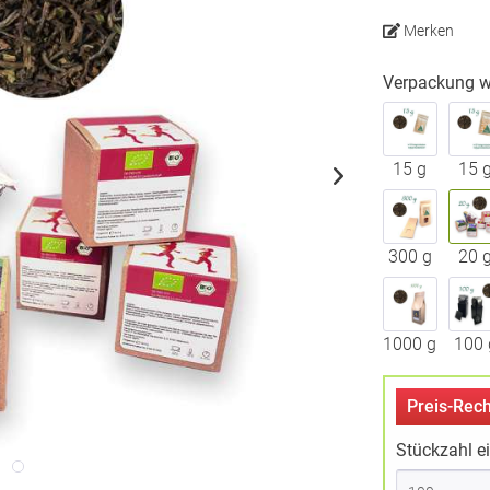
Merken
Verpackung w
15 g
15 
300 g
20 
1000 g
100 
Preis-Rech
Stückzahl e