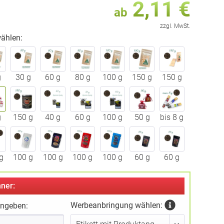
2,11 €
ab
zzgl. MwSt.
ählen:
g
30 g
60 g
80 g
100 g
150 g
150 g
g
150 g
40 g
60 g
100 g
50 g
bis 8 g
g
100 g
100 g
100 g
100 g
60 g
60 g
ner:
Werbeanbringung wählen:
ingeben: