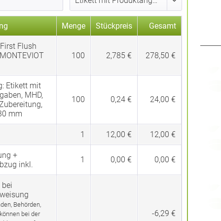
ng
Menge
Stückpreis
Gesamt
First Flush
 MONTEVIOT
100
2,785 €
278,50 €
g:
Etikett mit
gaben, MHD,
100
0,24 €
24,00 €
 Zubereitung,
 30 mm
1
12,00 €
12,00 €
ung +
1
0,00 €
0,00 €
bzug inkl.
 bei
rweisung
den, Behörden,
-6,29 €
 können bei der