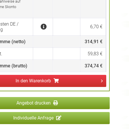
ahlweise auf
ne Skonto
sten DE /
6,70 €
ng
mme (netto)
314,91 €
.
59,83 €
mme (brutto)
374,74 €
In den
Warenkorb
Angebot drucken
Individuelle Anfrage