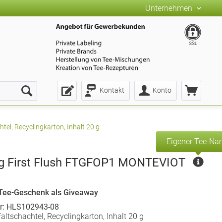
Unternehmen
SSL
Kontakt
Konto
el, Recyclingkarton, Inhalt 20 g
Eigener Tee-N
ng First Flush FTGFOP1 MONTEVIOT
Tee-Geschenk als Giveaway
r: HLS102943-08
altschachtel, Recyclingkarton, Inhalt 20 g