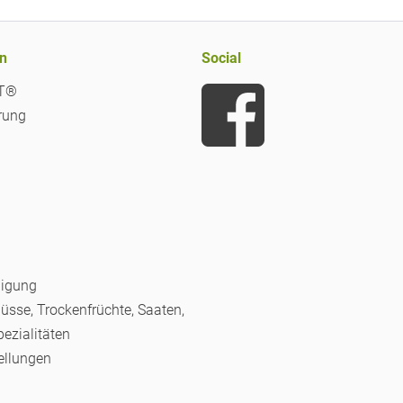
n
Social
iT®
rung
nigung
Nüsse, Trockenfrüchte, Saaten,
pezialitäten
ellungen