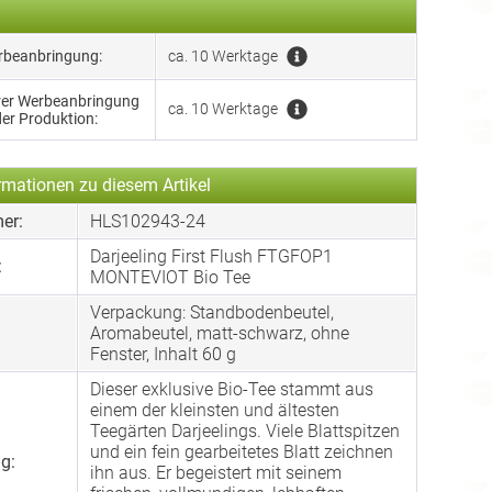
erbeanbringung:
ca. 10 Werktage
hrer Werbeanbringung
ca. 10 Werktage
der Produktion:
rmationen zu diesem Artikel
er:
HLS102943-24
Darjeeling First Flush FTGFOP1
:
MONTEVIOT Bio Tee
Verpackung: Standbodenbeutel,
:
Aromabeutel, matt-schwarz, ohne
Fenster, Inhalt 60 g
Dieser exklusive Bio-Tee stammt aus
einem der kleinsten und ältesten
Teegärten Darjeelings. Viele Blattspitzen
und ein fein gearbeitetes Blatt zeichnen
g:
ihn aus. Er begeistert mit seinem