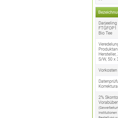
Bezeichnu
Darjeeling 
FTGFOP1
Bio Tee
Veredelun
Produktan
Hersteller,
S/W, 50 x
Vorkosten
Datenprüf
Korrektura
2% Skonto
Vorabübe
(Gewerbekun
Institutionen
Bestellung w