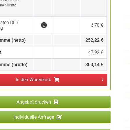
ne Skonto
sten DE /
6,70 €
ng
mme (netto)
252,22 €
.
47,92 €
mme (brutto)
300,14 €
In den
Warenkorb
Angebot drucken
Individuelle Anfrage