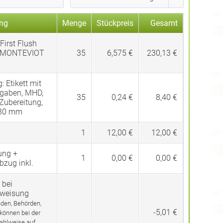
ng
Menge
Stückpreis
Gesamt
First Flush
 MONTEVIOT
35
6,575 €
230,13 €
g:
Etikett mit
gaben, MHD,
35
0,24 €
8,40 €
 Zubereitung,
 30 mm
1
12,00 €
12,00 €
ung +
1
0,00 €
0,00 €
bzug inkl.
 bei
rweisung
den, Behörden,
-5,01 €
 können bei der
ahlweise auf