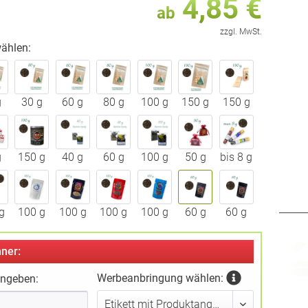
4,85 €
ab
zzgl. MwSt.
ählen:
g
30 g
60 g
80 g
100 g
150 g
150 g
g
150 g
40 g
60 g
100 g
50 g
bis 8 g
g
100 g
100 g
100 g
100 g
60 g
60 g
ner:
Werbeanbringung wählen:
ingeben: