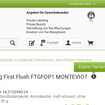
Unternehmen
SSL
Kontakt
Konto
nbeutel, Aromabeutel, matt-schwarz, ohne Fenster, Inhalt 60 g
Eigener Tee-N
ng First Flush FTGFOP1 MONTEVIOT
r: HLS102943-24
Standbodenbeutel, Aromabeutel, matt-schwarz, ohne
t 60 g