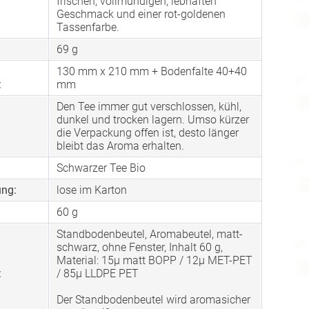
frischen, vollmundigen, lebhaften
Geschmack und einer rot-goldenen
Tassenfarbe.
69 g
130 mm x 210 mm + Bodenfalte 40+40
:
mm
Den Tee immer gut verschlossen, kühl,
dunkel und trocken lagern. Umso kürzer
die Verpackung offen ist, desto länger
bleibt das Aroma erhalten.
Schwarzer Tee Bio
ng:
lose im Karton
60 g
Standbodenbeutel, Aromabeutel, matt-
schwarz, ohne Fenster, Inhalt 60 g,
Material: 15µ matt BOPP / 12µ MET-PET
:
/ 85µ LLDPE PET
Der Standbodenbeutel wird aromasicher