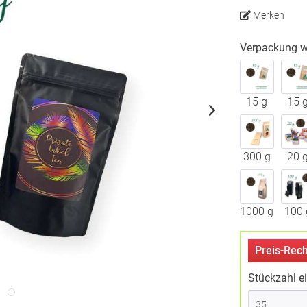
Merken
Verpackung w
15 g
15 
300 g
20 
1000 g
100 
Preis-Rech
Stückzahl e