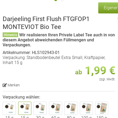
Eigene
Darjeeling First Flush FTGFOP1
MONTEVIOT Bio Tee
Wir realisieren Ihren Private Label Tee auch in von
Hinweis
diesem Angebot abweichenden Füllmengen und
Verpackungen.
Artikelnummer: HLS102943-01
Verpackung: Standbodenbeutel Extra Small, Kraftpapier,
Inhalt 15 g
1,99 €
ab
zzgl. MwSt.
Merken
Verpackung wählen:
15 g
15 g
30 g
60 g
80 g
100 g
150 g