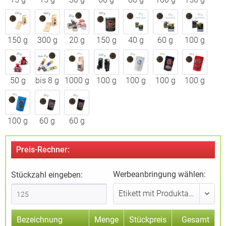
150 g
300 g
20 g
150 g
40 g
60 g
100 g
50 g
bis 8 g
1000 g
100 g
100 g
100 g
100 g
100 g
60 g
60 g
Preis-Rechner:
Werbeanbringung wählen:
Stückzahl eingeben:
Bezeichnung
Menge
Stückpreis
Gesamt