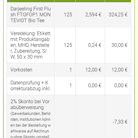
Darjeeling First Flu
sh FTGFOP1 MON
125
2,594 €
324,25 €
TEVIOT Bio Tee
Veredelung:
Etikett
mit Produktangab
en, MHD, Herstelle
125
0,24 €
30,00 €
r, Zubereitung, S/
W, 50 x 30 mm
Vorkosten
1
12,00 €
12,00 €
Datenprüfung + K
1
0,00 €
0,00 €
orrekturabzug inkl.
2% Skonto bei Vor
abüberweisung
(Gewerbekunden, Behö
rden, Institutionen könn
-7,33 €
en bei der Bestellung w
ahlweise auf Rechnun
g ohne Skonto umstell