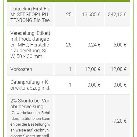
Darjeeling First Flu
sh SFTGFOP1 PU
25
13,685 €
342,13 €
TTABONG Bio Tee
Veredelung:
Etikett
mit Produktangab
en, MHD, Herstelle
25
0,24 €
6,00 €
r, Zubereitung, S/
W, 50 x 30 mm
Vorkosten
1
12,00 €
12,00 €
Datenprüfung + K
1
0,00 €
0,00 €
orrekturabzug inkl.
2% Skonto bei Vor
abüberweisung
(Gewerbekunden, Behö
rden, Institutionen könn
-7,20 €
en bei der Bestellung w
ahlweise auf Rechnun
g ohne Skonto umstell