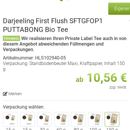
Eigene
Darjeeling First Flush SFTGFOP1
PUTTABONG Bio Tee
Wir realisieren Ihren Private Label Tee auch in von
Hinweis
diesem Angebot abweichenden Füllmengen und
Verpackungen.
Artikelnummer: HLS102940-05
Verpackung: Standbodenbeutel Maxi, Kraftpapier, Inhalt 150
g
10,56 €
ab
zzgl. MwSt.
Merken
Verpackung wählen:
15 g
15 g
30 g
60 g
80 g
100 g
150 g