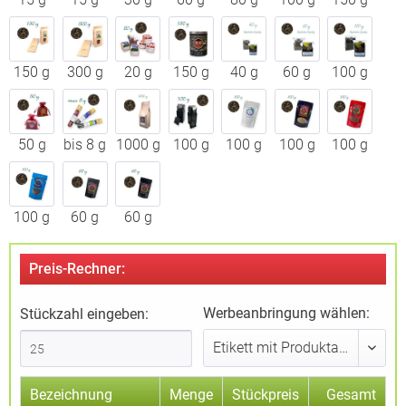
150 g
300 g
20 g
150 g
40 g
60 g
100 g
50 g
bis 8 g
1000 g
100 g
100 g
100 g
100 g
100 g
60 g
60 g
Preis-Rechner:
Werbeanbringung wählen:
Stückzahl eingeben:
Bezeichnung
Menge
Stückpreis
Gesamt