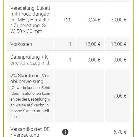
Veredelung:
Etikett
mit Produktangab
en, MHD, Herstelle
125
0,24 €
30,00 €
r, Zubereitung, S/
W, 50 x 30 mm
Vorkosten
1
12,00 €
12,00 €
Datenprüfung + K
1
0,00 €
0,00 €
orrekturabzug inkl.
2% Skonto bei Vor
abüberweisung
(Gewerbekunden, Behö
rden, Institutionen könn
-7,06 €
en bei der Bestellung w
ahlweise auf Rechnun
g ohne Skonto umstell
en.)
Versandkosten DE
6,70 €
/ Verpackung