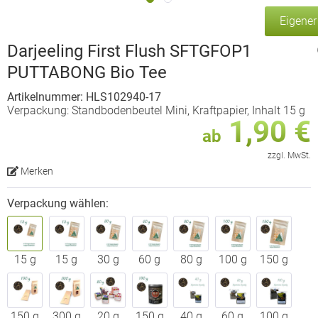
Eigene
Darjeeling First Flush SFTGFOP1
PUTTABONG Bio Tee
Artikelnummer: HLS102940-17
Verpackung: Standbodenbeutel Mini, Kraftpapier, Inhalt 15 g
1,90 €
ab
zzgl. MwSt.
Merken
Verpackung wählen:
15 g
15 g
30 g
60 g
80 g
100 g
150 g
150 g
300 g
20 g
150 g
40 g
60 g
100 g