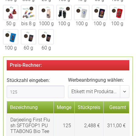
50 g
bis 8 g
1000 g
100 g
100 g
100 g
100 g
100 g
60 g
60 g
Preis-Rechner:
Werbeanbringung wählen:
Stückzahl eingeben:
Bezeichnung
Menge
Stückpreis
Gesamt
Darjeeling First Flu
sh SFTGFOP1 PU
125
2,488 €
311,00 €
TTABONG Bio Tee