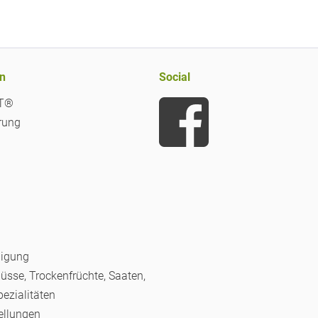
n
Social
iT®
rung
nigung
Nüsse, Trockenfrüchte, Saaten,
pezialitäten
ellungen