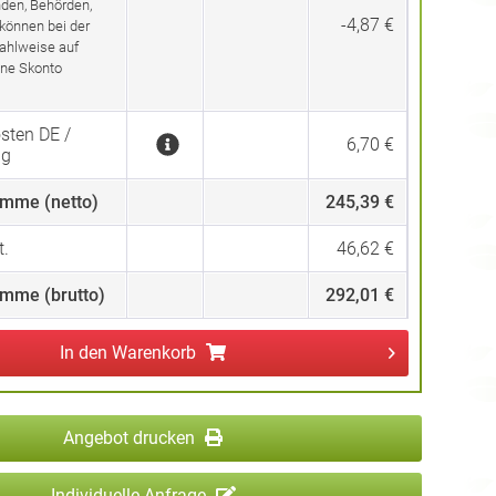
den, Behörden,
-4,87 €
 können bei der
ahlweise auf
ne Skonto
sten DE /
6,70 €
ng
mme (netto)
245,39 €
.
46,62 €
mme (brutto)
292,01 €
In den
Warenkorb
Angebot drucken
Individuelle Anfrage