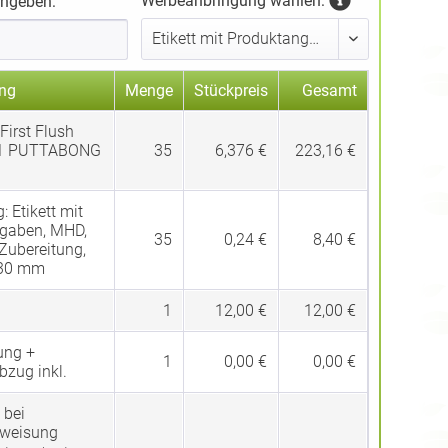
Werbeanbringung wählen:
ingeben:
ng
Menge
Stückpreis
Gesamt
First Flush
1 PUTTABONG
35
6,376 €
223,16 €
g:
Etikett mit
gaben, MHD,
35
0,24 €
8,40 €
 Zubereitung,
 30 mm
1
12,00 €
12,00 €
ung +
1
0,00 €
0,00 €
bzug inkl.
 bei
rweisung