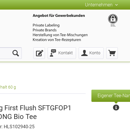
Unternehmen
SSL
Kontakt
Konto
halt 60 g
Eigener Tee-N
ng First Flush SFTGFOP1
NG Bio Tee
r: HLS102940-25