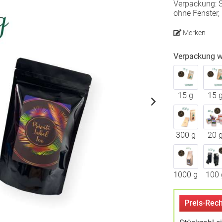
Verpackung: 
ohne Fenster, 
Merken
Verpackung w
15 g
15 
300 g
20 
1000 g
100 
Preis-Rech