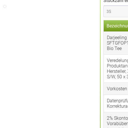
Stückzahl e
Bezeichnu
Darjeeling 
SFTGFOP
Bio Tee
Veredelun
Produktan
Hersteller,
S/W, 50 x
Vorkosten
Datenprüf
Korrektura
2% Skonto
Vorabübe