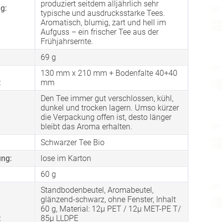
produziert seitdem alljährlich sehr
g:
typische und ausdrucksstarke Tees.
Aromatisch, blumig, zart und hell im
Aufguss – ein frischer Tee aus der
Frühjahrsernte.
69 g
130 mm x 210 mm + Bodenfalte 40+40
:
mm
Den Tee immer gut verschlossen, kühl,
dunkel und trocken lagern. Umso kürzer
die Verpackung offen ist, desto länger
bleibt das Aroma erhalten.
Schwarzer Tee Bio
ng:
lose im Karton
60 g
Standbodenbeutel, Aromabeutel,
glänzend-schwarz, ohne Fenster, Inhalt
60 g, Material: 12µ PET / 12µ MET-PE T/
:
85µ LLDPE