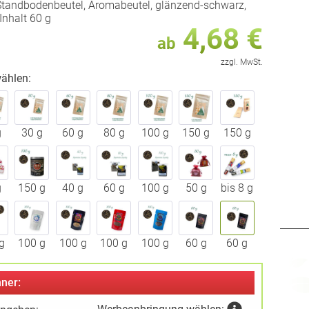
Standbodenbeutel, Aromabeutel, glänzend-schwarz,
Inhalt 60 g
4,68 €
ab
zzgl. MwSt.
ählen:
g
30 g
60 g
80 g
100 g
150 g
150 g
g
150 g
40 g
60 g
100 g
50 g
bis 8 g
g
100 g
100 g
100 g
100 g
60 g
60 g
ner: