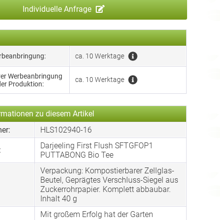
Individuelle Anfrage
erbeanbringung:
ca. 10 Werktage
hrer Werbeanbringung
ca. 10 Werktage
der Produktion:
rmationen zu diesem Artikel
er:
HLS102940-16
Darjeeling First Flush SFTGFOP1
:
PUTTABONG Bio Tee
Verpackung: Kompostierbarer Zellglas-
Beutel, Geprägtes Verschluss-Siegel aus
:
Zuckerrohrpapier. Komplett abbaubar.
Inhalt 40 g
Mit großem Erfolg hat der Garten