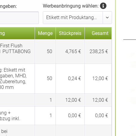
Werbeanbringung wählen:
ingeben:
ng
Menge
Stückpreis
Gesamt
First Flush
1 PUTTABONG
50
4,765 €
238,25 €
g:
Etikett mit
gaben, MHD,
50
0,24 €
12,00 €
 Zubereitung,
 30 mm
1
12,00 €
12,00 €
ung +
1
0,00 €
0,00 €
bzug inkl.
 bei