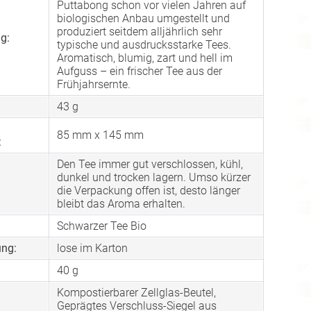
Puttabong schon vor vielen Jahren auf
biologischen Anbau umgestellt und
produziert seitdem alljährlich sehr
g:
typische und ausdrucksstarke Tees.
Aromatisch, blumig, zart und hell im
Aufguss – ein frischer Tee aus der
Frühjahrsernte.
43 g
85 mm x 145 mm
:
Den Tee immer gut verschlossen, kühl,
dunkel und trocken lagern. Umso kürzer
die Verpackung offen ist, desto länger
bleibt das Aroma erhalten.
Schwarzer Tee Bio
ng:
lose im Karton
40 g
Kompostierbarer Zellglas-Beutel,
Geprägtes Verschluss-Siegel aus