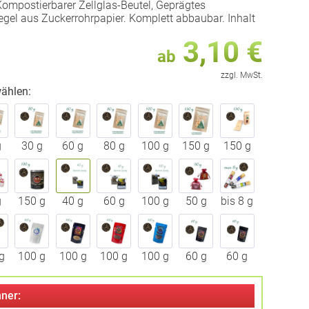
ompostierbarer Zellglas-Beutel, Geprägtes
egel aus Zuckerrohrpapier. Komplett abbaubar. Inhalt
3,10 €
ab
zzgl. MwSt.
ählen:
g
30 g
60 g
80 g
100 g
150 g
150 g
g
150 g
40 g
60 g
100 g
50 g
bis 8 g
g
100 g
100 g
100 g
100 g
60 g
60 g
ner: