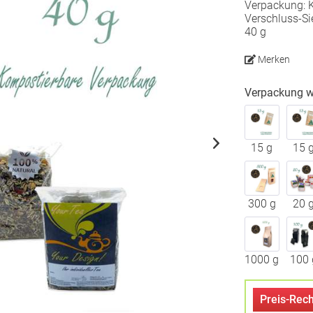
Verpackung: K
Verschluss-Si
40 g
Merken
Verpackung w
15 g
15 
300 g
20 
1000 g
100 
Preis-Rech