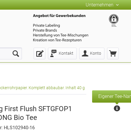
Unternehmen
SSL
Kontakt
Konto
ckerrohrpapier. Komplett abbaubar. Inhalt 40 g
Eigener Tee-N
ng First Flush SFTGFOP1
NG Bio Tee
r: HLS102940-16