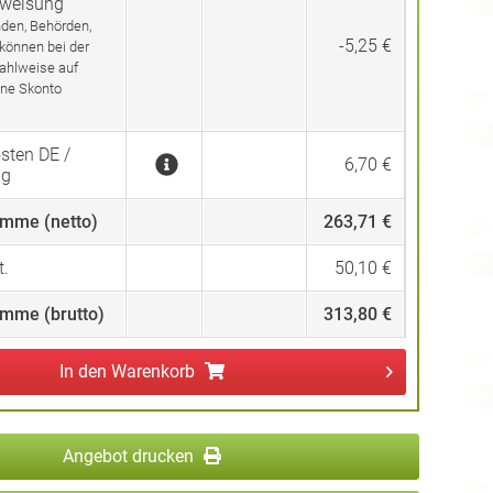
rweisung
den, Behörden,
-5,25 €
 können bei der
ahlweise auf
ne Skonto
sten DE /
6,70 €
ng
mme (netto)
263,71 €
.
50,10 €
mme (brutto)
313,80 €
In den
Warenkorb
Angebot drucken