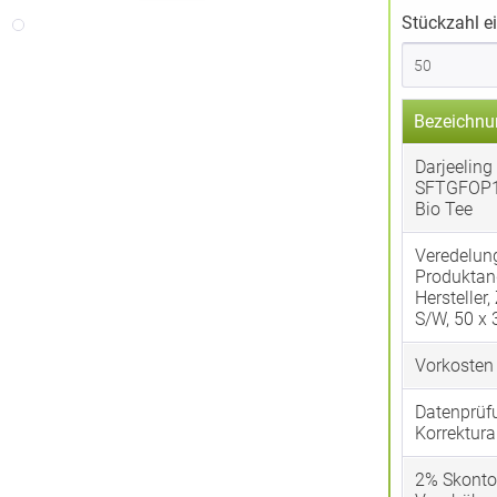
Stückzahl e
Bezeichnu
Darjeeling 
SFTGFOP
Bio Tee
Veredelun
Produktan
Hersteller,
S/W, 50 x
Vorkosten
Datenprüf
Korrektura
2% Skonto