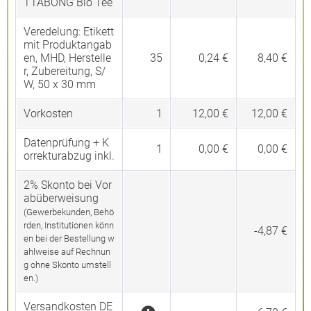
TTABONG Bio Tee
Veredelung:
Etikett
mit Produktangab
en, MHD, Herstelle
35
0,24 €
8,40 €
r, Zubereitung, S/
W, 50 x 30 mm
Vorkosten
1
12,00 €
12,00 €
Datenprüfung + K
1
0,00 €
0,00 €
orrekturabzug inkl.
2% Skonto bei Vor
abüberweisung
(Gewerbekunden, Behö
rden, Institutionen könn
-4,87 €
en bei der Bestellung w
ahlweise auf Rechnun
g ohne Skonto umstell
en.)
Versandkosten DE