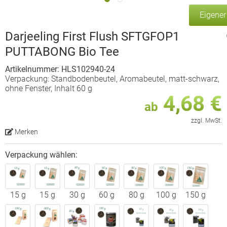
Eigene
Darjeeling First Flush SFTGFOP1
PUTTABONG Bio Tee
Artikelnummer: HLS102940-24
Verpackung: Standbodenbeutel, Aromabeutel, matt-schwarz,
ohne Fenster, Inhalt 60 g
4,68 €
ab
zzgl. MwSt.
Merken
Verpackung wählen:
15 g
15 g
30 g
60 g
80 g
100 g
150 g