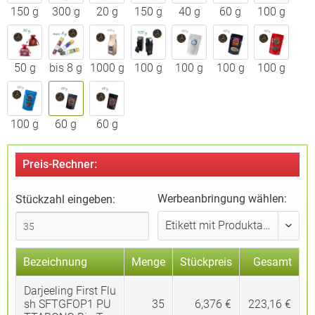
150 g
300 g
20 g
150 g
40 g
60 g
100 g
50 g
bis 8 g
1000 g
100 g
100 g
100 g
100 g
100 g
60 g
60 g
Preis-Rechner:
Werbeanbringung wählen:
Stückzahl eingeben:
Bezeichnung
Menge
Stückpreis
Gesamt
Darjeeling First Flu
sh SFTGFOP1 PU
35
6,376 €
223,16 €