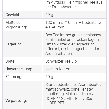
im Aufguss – ein frischer Tee aus
der Frühjahrsernte.
Gewicht:
69 g
Maße der
130 mm x 210 mm + Bodenfalte
Verpackung:
40+40 mm
Den Tee immer gut verschlossen,
kühl, dunkel und trocken lagern.
Lagerung:
Umso kürzer die Verpackung
offen ist, desto länger bleibt das
Aroma erhalten.
Sorte:
Schwarzer Tee Bio
Umverpackung:
lose im Karton
Füllmenge:
60 g
Standbodenbeutel, Aromabeutel,
matt-schwarz, ohne Fenster,
Inhalt 60 g, Material: 15µ matt
BOPP / 12µ MET-PET / 85µ
Verpackung:
LLDPE PET