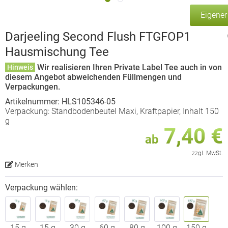
Eigene
Darjeeling Second Flush FTGFOP1
Hausmischung Tee
Wir realisieren Ihren Private Label Tee auch in von
Hinweis
diesem Angebot abweichenden Füllmengen und
Verpackungen.
Artikelnummer: HLS105346-05
Verpackung: Standbodenbeutel Maxi, Kraftpapier, Inhalt 150
g
7,40 €
ab
zzgl. MwSt.
Merken
Verpackung wählen:
15 g
15 g
30 g
60 g
80 g
100 g
150 g