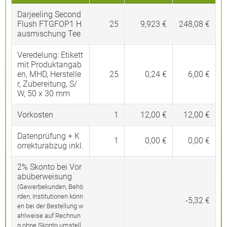
Darjeeling Second
Flush FTGFOP1 H
25
9,923 €
248,08 €
ausmischung Tee
Veredelung:
Etikett
mit Produktangab
en, MHD, Herstelle
25
0,24 €
6,00 €
r, Zubereitung, S/
W, 50 x 30 mm
Vorkosten
1
12,00 €
12,00 €
Datenprüfung + K
1
0,00 €
0,00 €
orrekturabzug inkl.
2% Skonto bei Vor
abüberweisung
(Gewerbekunden, Behö
rden, Institutionen könn
-5,32 €
en bei der Bestellung w
ahlweise auf Rechnun
g ohne Skonto umstell