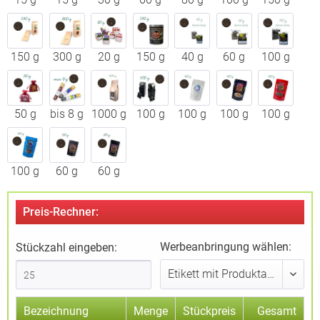
150 g
300 g
20 g
150 g
40 g
60 g
100 g
50 g
bis 8 g
1000 g
100 g
100 g
100 g
100 g
100 g
60 g
60 g
Preis-Rechner:
Werbeanbringung wählen:
Stückzahl eingeben:
Bezeichnung
Menge
Stückpreis
Gesamt