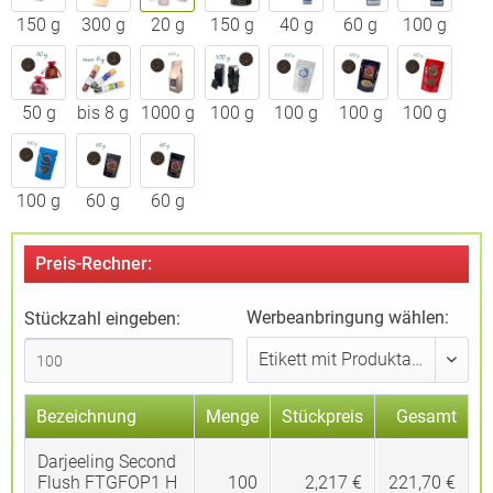
150 g
300 g
20 g
150 g
40 g
60 g
100 g
50 g
bis 8 g
1000 g
100 g
100 g
100 g
100 g
100 g
60 g
60 g
Preis-Rechner:
Werbeanbringung wählen:
Stückzahl eingeben:
Bezeichnung
Menge
Stückpreis
Gesamt
Darjeeling Second
Flush FTGFOP1 H
100
2,217 €
221,70 €