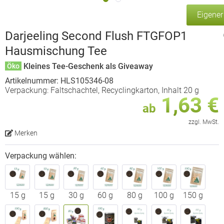
Eigene
Darjeeling Second Flush FTGFOP1
Hausmischung Tee
Kleines Tee-Geschenk als Giveaway
Öko
Artikelnummer: HLS105346-08
Verpackung: Faltschachtel, Recyclingkarton, Inhalt 20 g
1,63 €
ab
zzgl. MwSt.
Merken
Verpackung wählen:
15 g
15 g
30 g
60 g
80 g
100 g
150 g