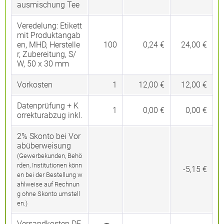
ausmischung Tee
Veredelung:
Etikett
mit Produktangab
en, MHD, Herstelle
100
0,24 €
24,00 €
r, Zubereitung, S/
W, 50 x 30 mm
Vorkosten
1
12,00 €
12,00 €
Datenprüfung + K
1
0,00 €
0,00 €
orrekturabzug inkl.
2% Skonto bei Vor
abüberweisung
(Gewerbekunden, Behö
rden, Institutionen könn
-5,15 €
en bei der Bestellung w
ahlweise auf Rechnun
g ohne Skonto umstell
en.)
Versandkosten DE