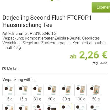
Eigene
Darjeeling Second Flush FTGFOP1
Hausmischung Tee
Artikelnummer: HLS105346-16
Verpackung: Kompostierbarer Zellglas-Beutel, Geprägtes
Verschluss-Siegel aus Zuckerrohrpapier. Komplett abbaubar.
Inhalt 40 g
2,26 €
ab
zzgl. MwSt.
Merken
Verpackung wählen:
15 g
15 g
30 g
60 g
80 g
100 g
150 g