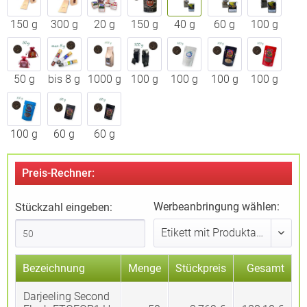
150 g
300 g
20 g
150 g
40 g
60 g
100 g
50 g
bis 8 g
1000 g
100 g
100 g
100 g
100 g
100 g
60 g
60 g
Preis-Rechner:
Werbeanbringung wählen:
Stückzahl eingeben:
Bezeichnung
Menge
Stückpreis
Gesamt
Darjeeling Second