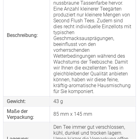
nussbraune Tassenfarbe hervor.
Eine Anzahl kleinerer Teegärten
produziert nur kleinere Mengen von
Second Flush Tees. Zudem sind
dies recht individuelle Einzellots mit
typischen
Beschreibung:
Geschmacksausprägungen,
beeinflusst von den
vorherrschenden
Wetterbedingungen während des
Wachstums der Teebüsche. Damit
wir Ihnen die exzellenten Tees in
gleichbleibender Qualität anbieten
können, haben wir diese feine,
kräftig-aromatische Hausmischung
für Sie komponiert.
Gewicht:
43 g
Maße der
85 mm x 145 mm
Verpackung:
Den Tee immer gut verschlossen,
kühl, dunkel und trocken lagern.
Lagerung:
Umso kürzer die Verpackung offen