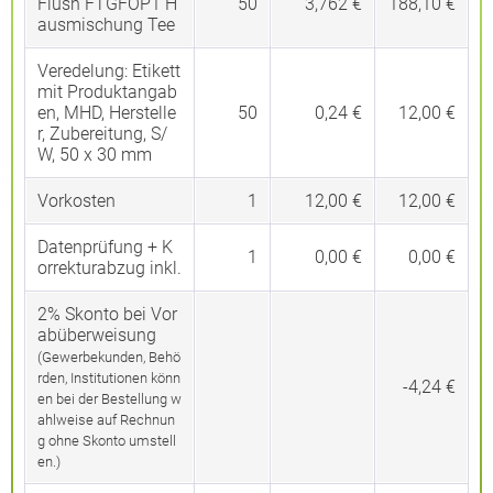
Flush FTGFOP1 H
50
3,762 €
188,10 €
ausmischung Tee
Veredelung:
Etikett
mit Produktangab
en, MHD, Herstelle
50
0,24 €
12,00 €
r, Zubereitung, S/
W, 50 x 30 mm
Vorkosten
1
12,00 €
12,00 €
Datenprüfung + K
1
0,00 €
0,00 €
orrekturabzug inkl.
2% Skonto bei Vor
abüberweisung
(Gewerbekunden, Behö
rden, Institutionen könn
-4,24 €
en bei der Bestellung w
ahlweise auf Rechnun
g ohne Skonto umstell
en.)