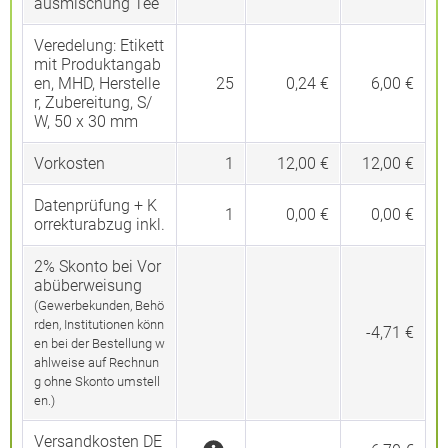
ausmischung Tee
Veredelung:
Etikett
mit Produktangab
en, MHD, Herstelle
25
0,24 €
6,00 €
r, Zubereitung, S/
W, 50 x 30 mm
Vorkosten
1
12,00 €
12,00 €
Datenprüfung + K
1
0,00 €
0,00 €
orrekturabzug inkl.
2% Skonto bei Vor
abüberweisung
(Gewerbekunden, Behö
rden, Institutionen könn
-4,71 €
en bei der Bestellung w
ahlweise auf Rechnun
g ohne Skonto umstell
en.)
Versandkosten DE