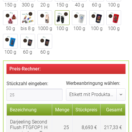
150 g
300 g
20 g
150 g
40 g
60 g
100 g
50 g
bis 8 g
1000 g
100 g
100 g
100 g
100 g
100 g
60 g
60 g
Preis-Rechner:
Werbeanbringung wählen:
Stückzahl eingeben:
Bezeichnung
Menge
Stückpreis
Gesamt
Darjeeling Second
Flush FTGFOP1 H
25
8,693 €
217,33 €