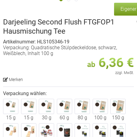
Eigene
Darjeeling Second Flush FTGFOP1
Hausmischung Tee
Artikelnummer: HLS105346-19
Verpackung: Quadratische Stülpdeckeldose, schwarz,
Weißblech, Inhalt 100 g
6,36 €
ab
zzgl. MwSt.
Merken
Verpackung wählen:
15 g
15 g
30 g
60 g
80 g
100 g
150 g