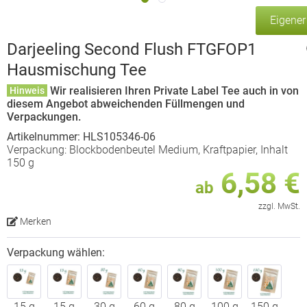
Eigene
Darjeeling Second Flush FTGFOP1
Hausmischung Tee
Wir realisieren Ihren Private Label Tee auch in von
Hinweis
diesem Angebot abweichenden Füllmengen und
Verpackungen.
Artikelnummer: HLS105346-06
Verpackung: Blockbodenbeutel Medium, Kraftpapier, Inhalt
150 g
6,58 €
ab
zzgl. MwSt.
Merken
Verpackung wählen:
15 g
15 g
30 g
60 g
80 g
100 g
150 g