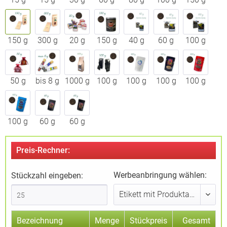
150 g
300 g
20 g
150 g
40 g
60 g
100 g
50 g
bis 8 g
1000 g
100 g
100 g
100 g
100 g
100 g
60 g
60 g
Preis-Rechner:
Werbeanbringung wählen:
Stückzahl eingeben:
Bezeichnung
Menge
Stückpreis
Gesamt