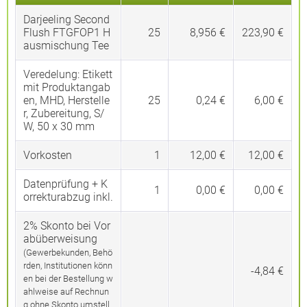
Darjeeling Second
Flush FTGFOP1 H
25
8,956 €
223,90 €
ausmischung Tee
Veredelung:
Etikett
mit Produktangab
en, MHD, Herstelle
25
0,24 €
6,00 €
r, Zubereitung, S/
W, 50 x 30 mm
Vorkosten
1
12,00 €
12,00 €
Datenprüfung + K
1
0,00 €
0,00 €
orrekturabzug inkl.
2% Skonto bei Vor
abüberweisung
(Gewerbekunden, Behö
rden, Institutionen könn
-4,84 €
en bei der Bestellung w
ahlweise auf Rechnun
g ohne Skonto umstell