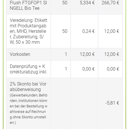
Flush FTGFOP1 SI
50
5,334 €
266,70 €
NGELL Bio Tee
Veredelung:
Etikett
mit Produktangab
en, MHD, Herstelle
50
0,24 €
12,00 €
r, Zubereitung, S/
W, 50 x 30 mm
Vorkosten
1
12,00 €
12,00 €
Datenprüfung + K
1
0,00 €
0,00 €
orrekturabzug inkl.
2% Skonto bei Vor
abüberweisung
(Gewerbekunden, Behö
rden, Institutionen könn
-5,81 €
en bei der Bestellung w
ahlweise auf Rechnun
g ohne Skonto umstell
en.)