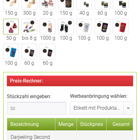
150 g
300 g
20 g
150 g
40 g
60 g
100 g
50 g
bis 8 g
1000 g
100 g
100 g
100 g
100 g
100 g
60 g
60 g
Preis-Rechner:
Werbeanbringung wählen:
Stückzahl eingeben:
Bezeichnung
Menge
Stückpreis
Gesamt
Darjeeling Second