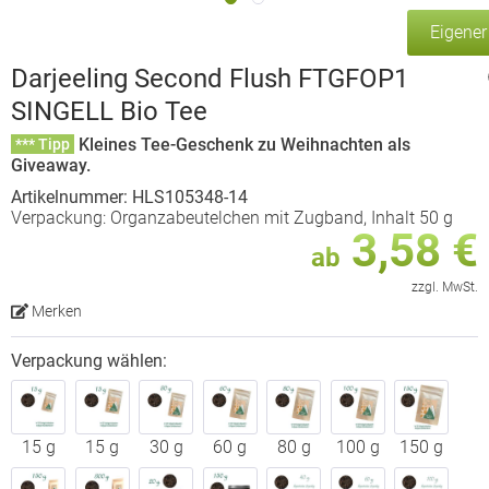
Eigene
Darjeeling Second Flush FTGFOP1
SINGELL Bio Tee
Kleines Tee-Geschenk zu Weihnachten als
*** Tipp
Giveaway.
Artikelnummer: HLS105348-14
Verpackung: Organzabeutelchen mit Zugband, Inhalt 50 g
3,58 €
ab
zzgl. MwSt.
Merken
Verpackung wählen:
15 g
15 g
30 g
60 g
80 g
100 g
150 g