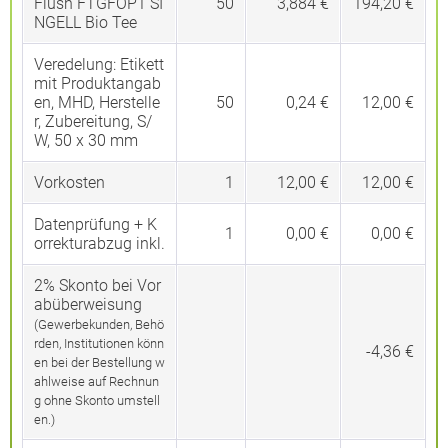
Flush FTGFOP1 SI
50
3,884 €
194,20 €
NGELL Bio Tee
Veredelung:
Etikett
mit Produktangab
en, MHD, Herstelle
50
0,24 €
12,00 €
r, Zubereitung, S/
W, 50 x 30 mm
Vorkosten
1
12,00 €
12,00 €
Datenprüfung + K
1
0,00 €
0,00 €
orrekturabzug inkl.
2% Skonto bei Vor
abüberweisung
(Gewerbekunden, Behö
rden, Institutionen könn
-4,36 €
en bei der Bestellung w
ahlweise auf Rechnun
g ohne Skonto umstell
en.)