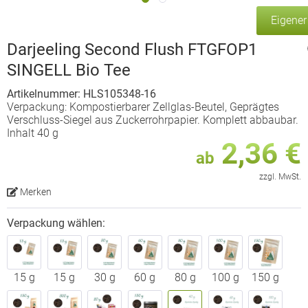
Eigene
Darjeeling Second Flush FTGFOP1
SINGELL Bio Tee
Artikelnummer: HLS105348-16
Verpackung: Kompostierbarer Zellglas-Beutel, Geprägtes
Verschluss-Siegel aus Zuckerrohrpapier. Komplett abbaubar.
Inhalt 40 g
2,36 €
ab
zzgl. MwSt.
Merken
Verpackung wählen:
15 g
15 g
30 g
60 g
80 g
100 g
150 g