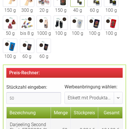
150 g
300 g
20 g
150 g
40 g
60 g
100 g
50 g
bis 8 g
1000 g
100 g
100 g
100 g
100 g
100 g
60 g
60 g
Preis-Rechner:
Werbeanbringung wählen:
Stückzahl eingeben:
Bezeichnung
Menge
Stückpreis
Gesamt
Darjeeling Second