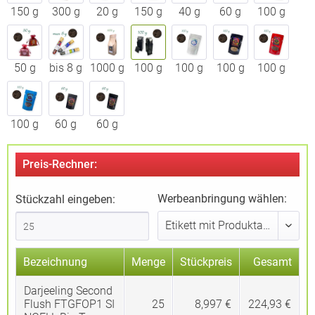
150 g
300 g
20 g
150 g
40 g
60 g
100 g
50 g
bis 8 g
1000 g
100 g
100 g
100 g
100 g
100 g
60 g
60 g
Preis-Rechner:
Werbeanbringung wählen:
Stückzahl eingeben:
Bezeichnung
Menge
Stückpreis
Gesamt
Darjeeling Second
Flush FTGFOP1 SI
25
8,997 €
224,93 €