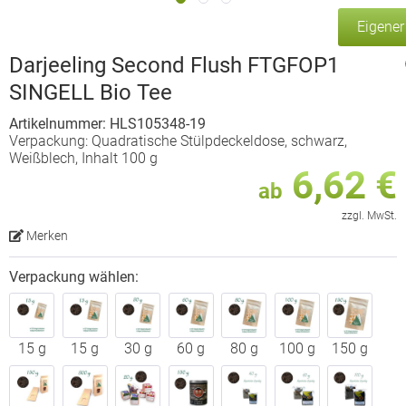
Eigene
Darjeeling Second Flush FTGFOP1
SINGELL Bio Tee
Artikelnummer: HLS105348-19
Verpackung: Quadratische Stülpdeckeldose, schwarz,
Weißblech, Inhalt 100 g
6,62 €
ab
zzgl. MwSt.
Merken
Verpackung wählen:
15 g
15 g
30 g
60 g
80 g
100 g
150 g