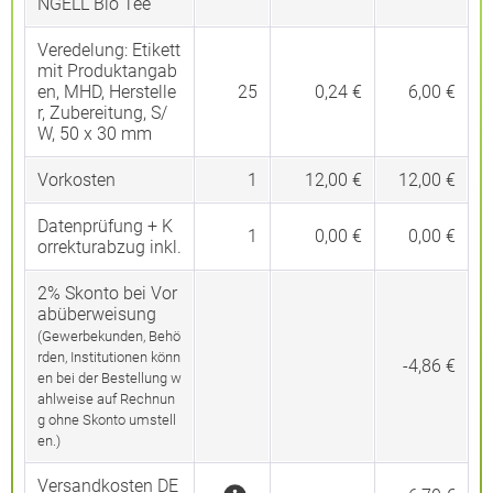
NGELL Bio Tee
Veredelung:
Etikett
mit Produktangab
en, MHD, Herstelle
25
0,24 €
6,00 €
r, Zubereitung, S/
W, 50 x 30 mm
Vorkosten
1
12,00 €
12,00 €
Datenprüfung + K
1
0,00 €
0,00 €
orrekturabzug inkl.
2% Skonto bei Vor
abüberweisung
(Gewerbekunden, Behö
rden, Institutionen könn
-4,86 €
en bei der Bestellung w
ahlweise auf Rechnun
g ohne Skonto umstell
en.)
Versandkosten DE