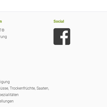
n
Social
iT®
rung
nigung
Nüsse, Trockenfrüchte, Saaten,
pezialitäten
ellungen