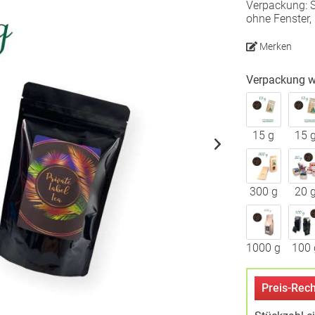
Verpackung: 
ohne Fenster, 
Merken
Verpackung w
15 g
15 
300 g
20 
1000 g
100 
Preis-Rech