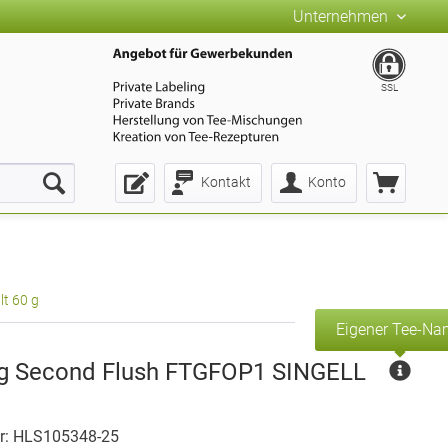
Unternehmen
SSL
Kontakt
Konto
lt 60 g
Eigener Tee-N
ng Second Flush FTGFOP1 SINGELL
r: HLS105348-25