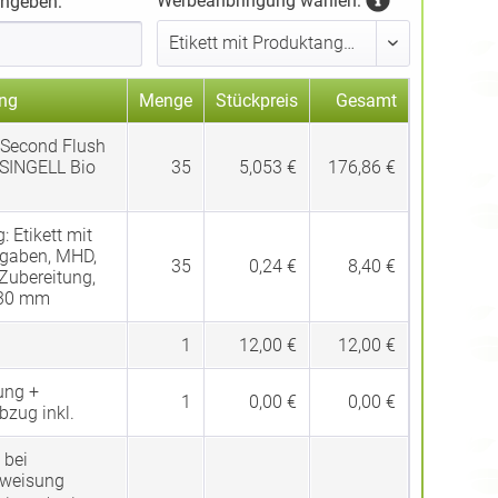
Werbeanbringung wählen:
ingeben:
ng
Menge
Stückpreis
Gesamt
 Second Flush
SINGELL Bio
35
5,053 €
176,86 €
g:
Etikett mit
gaben, MHD,
35
0,24 €
8,40 €
 Zubereitung,
 30 mm
1
12,00 €
12,00 €
ung +
1
0,00 €
0,00 €
bzug inkl.
 bei
rweisung