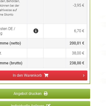
den, Behörden,
-3,95 €
 können bei der
ahlweise auf
ne Skonto
sten DE /
6,70 €
ng
mme (netto)
200,01 €
.
38,00 €
mme (brutto)
238,00 €
In den
Warenkorb
Angebot drucken
Individuelle Anfrage