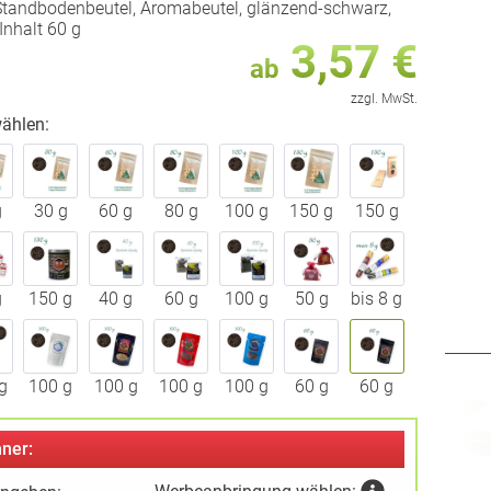
Standbodenbeutel, Aromabeutel, glänzend-schwarz,
Inhalt 60 g
3,57 €
ab
zzgl. MwSt.
ählen:
g
30 g
60 g
80 g
100 g
150 g
150 g
g
150 g
40 g
60 g
100 g
50 g
bis 8 g
g
100 g
100 g
100 g
100 g
60 g
60 g
ner: