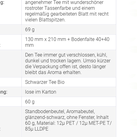
g:
angenehmer Tee mit wunderschöner
rostroter Tassenfarbe und einem
regelmäßig gearbeiteten Blatt mit recht
vielen Blattspitzen.
69 g
130 mm x 210 mm + Bodenfalte 40+40
:
mm
Den Tee immer gut verschlossen, kühl,
dunkel und trocken lagern. Umso kürzer
die Verpackung offen ist, desto länger
bleibt das Aroma erhalten.
Schwarzer Tee Bio
ng:
lose im Karton
60 g
Standbodenbeutel, Aromabeutel,
glänzend-schwarz, ohne Fenster, Inhalt
60 g, Material: 12µ PET / 12µ MET-PE T/
:
85µ LLDPE