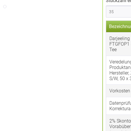
Stückzahl e
Bezeichnu
Darjeeling
FTGFOP1 
Tee
Veredelun
Produktan
Hersteller,
S/W, 50 x
Vorkosten
Datenprüf
Korrektura
2% Skonto
Vorabübe