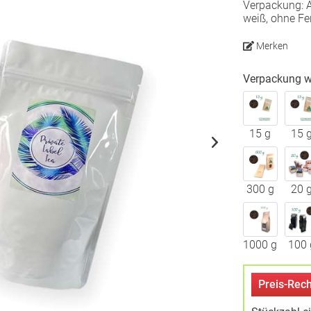
Verpackung: A
weiß, ohne Fen
Merken
Verpackung w
15 g
15 
300 g
20 
1000 g
100 
Preis-Rech