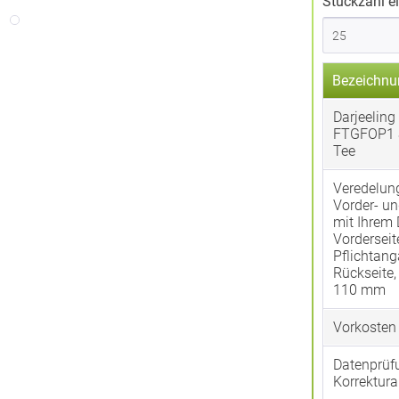
Stückzahl e
Bezeichnu
Darjeeling
FTGFOP1 
Tee
Veredelun
Vorder- un
mit Ihrem 
Vorderseit
Pflichtan
Rückseite
110 mm
Vorkosten
Datenprüf
Korrektura