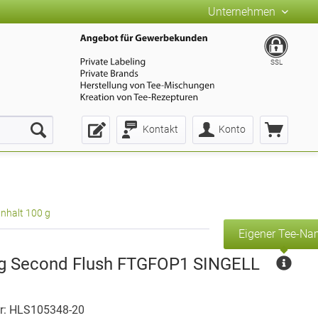
Unternehmen
SSL
Kontakt
Konto
Inhalt 100 g
Eigener Tee-N
ng Second Flush FTGFOP1 SINGELL
r: HLS105348-20