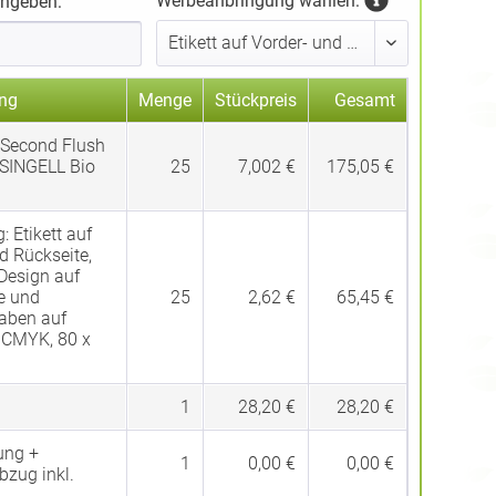
Werbeanbringung wählen:
ingeben:
ng
Menge
Stückpreis
Gesamt
 Second Flush
SINGELL Bio
25
7,002 €
175,05 €
g:
Etikett auf
d Rückseite,
Design auf
e und
25
2,62 €
65,45 €
gaben auf
, CMYK, 80 x
1
28,20 €
28,20 €
ung +
1
0,00 €
0,00 €
bzug inkl.