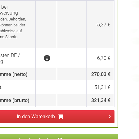
 bei
rweisung
den, Behörden,
-5,37 €
 können bei der
ahlweise auf
ne Skonto
sten DE /
6,70 €
ng
mme (netto)
270,03 €
.
51,31 €
mme (brutto)
321,34 €
In den
Warenkorb