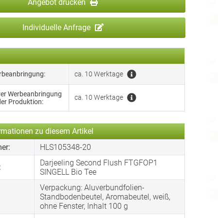
Angebot drucken
Individuelle Anfrage
erbeanbringung:
ca. 10 Werktage
hrer Werbeanbringung
ca. 10 Werktage
der Produktion:
rmationen zu diesem Artikel
er:
HLS105348-20
Darjeeling Second Flush FTGFOP1
:
SINGELL Bio Tee
Verpackung: Aluverbundfolien-
:
Standbodenbeutel, Aromabeutel, weiß,
ohne Fenster, Inhalt 100 g