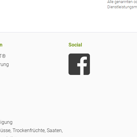
n
Social
iT®
rung
nigung
Nüsse, Trockenfrüchte, Saaten,