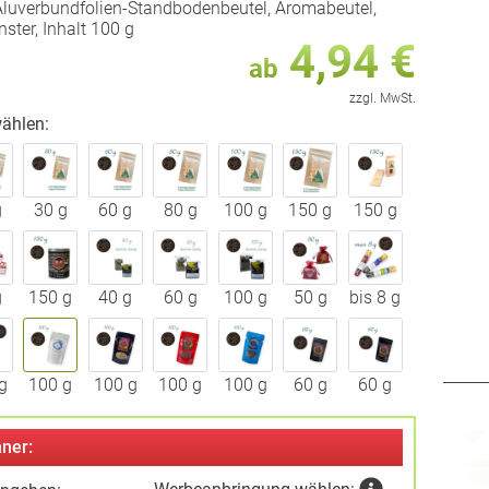
luverbundfolien-Standbodenbeutel, Aromabeutel,
ster, Inhalt 100 g
4,94 €
ab
zzgl. MwSt.
ählen:
g
30 g
60 g
80 g
100 g
150 g
150 g
g
150 g
40 g
60 g
100 g
50 g
bis 8 g
g
100 g
100 g
100 g
100 g
60 g
60 g
ner: