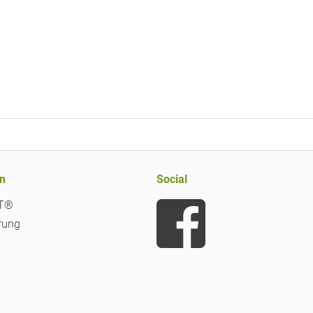
n
Social
iT®
rung