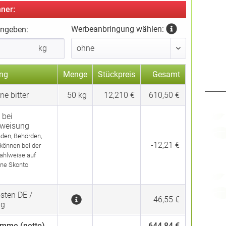
ner:
Werbeanbringung wählen:
ingeben:
kg
ng
Menge
Stückpreis
Gesamt
e bitter
50
kg
12,210 €
610,50 €
 bei
rweisung
den, Behörden,
-12,21 €
 können bei der
ahlweise auf
ne Skonto
sten DE /
46,55 €
ng
mme (netto)
644,84 €