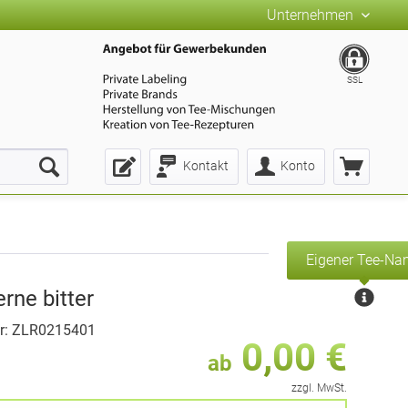
Unternehmen
SSL
Kontakt
Konto
Eigener Tee-N
rne bitter
r: ZLR0215401
0,00 €
ab
zzgl. MwSt.