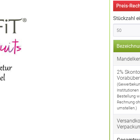
Preis-Rech
Stückzahl e
Bezeichnu
Mandelkern
2% Skonto
Vorabübe
(Gewerbekun
Institutionen
Bestellung w
Rechnung oh
umstellen.)
Versandko
Verpacku
Gesamtsu