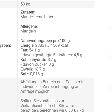
50
kg
Zutaten:
Mandelkerne bitter
Allergene:
Mandeln
Nährwertangaben pro 100 g:
gaben:
Energie
: 2383 kJ / 569 kcal
Fett
: 54,1 g
- davon gesättigte Fettsäuren: 4,5 g
Kohlenhydrate
: 3,7 g
- davon Zucker: 0 g
Eiweiß
: 18,7 g
Salz
: 0,013 g
Abfüllung in Beuteln oder Dosen mit
individueller Werbeanbringung auf
Anfrage möglich.
Sollten Sie zusätzlich zur
Verkaufseinheit mehr Kiloware
benötigen, berechnen wir 0,50 € / kg