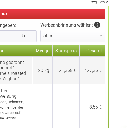
zzgl. MwSt.
ner:
Werbeanbringung wählen:
ingeben:
kg
ng
Menge
Stückpreis
Gesamt
ne gebrannt
oghurt"
20
kg
21,368 €
427,36 €
rnels roasted
y Yoghurt"
 bei
rweisung
den, Behörden,
-8,55 €
 können bei der
ahlweise auf
ne Skonto