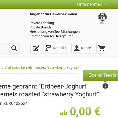
Unternehmen
SSL
Kontakt
Konto
urt" almond kernels roasted "strawberry Yoghurt"
Eigener Tee-N
rne gebrannt "Erdbeer-Joghurt"
ernels roasted "strawberry Yoghurt"
r: ZLR0402624
0,00 €
ab