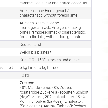
caramelized sugar and grated coconuts
Arteigen, ohne Fremdgeruch/
characteristic without foreign smell
Arteigen, knackig, ohne
Fremdgeschmack, Arteigen, knackig,
:
ohne Fremdgeschmack/ characteristic,
firm to the bite, without foreign taste
Deutschland
Weich bis bissfes t
Kühl (10 - 15°C), trocken und dunkel
einheit:
5 kg Eimer, 5 kg Eimer/
10
kg
Zutaten:
48% Mandelkerne, 48% Zucker,
rosafarbige Zucker-Kakaobutter- Schicht
(45,5% Zucker, 30% Kakaobutter, 23,5%
Vollmilchpulver (Laktose), Emulgator:
(Sojalecithin), Aroma, Farbstoff: (echtes