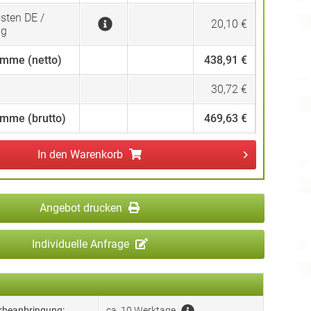
sten DE /
20,10 €
ng
mme (netto)
438,91 €
30,72 €
mme (brutto)
469,63 €
In den
Warenkorb
Angebot drucken
Individuelle Anfrage
erbeanbringung:
ca. 10 Werktage