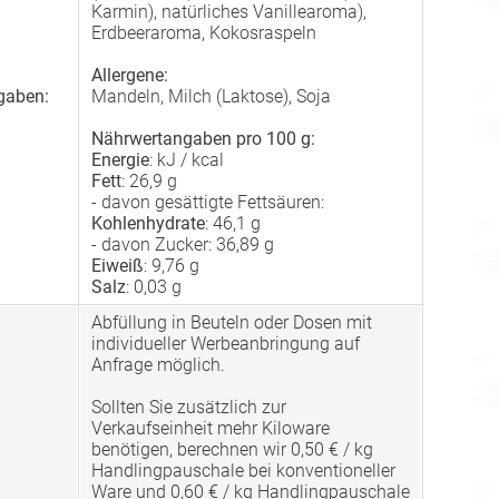
Karmin), natürliches Vanillearoma),
Erdbeeraroma, Kokosraspeln
Allergene:
gaben:
Mandeln, Milch (Laktose), Soja
Nährwertangaben pro 100 g:
Energie
: kJ / kcal
Fett
: 26,9 g
- davon gesättigte Fettsäuren:
Kohlenhydrate
: 46,1 g
- davon Zucker: 36,89 g
Eiweiß
: 9,76 g
Salz
: 0,03 g
Abfüllung in Beuteln oder Dosen mit
individueller Werbeanbringung auf
Anfrage möglich.
Sollten Sie zusätzlich zur
Verkaufseinheit mehr Kiloware
benötigen, berechnen wir 0,50 € / kg
Handlingpauschale bei konventioneller
Ware und 0,60 € / kg Handlingpauschale