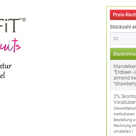
Preis-Rech
Stückzahl e
Bezeichnu
Mandelker
"Erdbeer-J
almond ke
"strawberr
2% Skonto
Vorabübe
(Gewerbekun
Institutionen
Bestellung w
Rechnung oh
umstellen.)