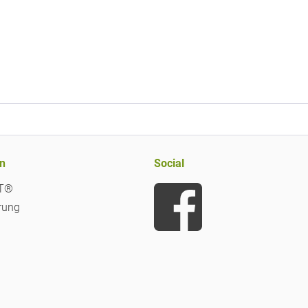
n
Social
iT®
rung