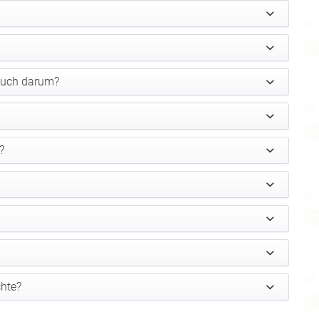
euch darum?
?
chte?