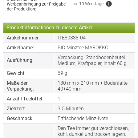
ca. 10 Werktage
Werbeanbringung zur Freigabe
der Produktion:
Produktinformationen zu diesem Artikel
Artikelnummer:
ITE80338-04
Artikelname:
BIO Minztee MAROKKO
Verpackung: Standbodenbeutel
Ausführung:
Medium, Kraftpapier, Inhalt 60 g
Gewicht:
69 g
Maße der
130 mm x 210 mm + Bodenfalte
Verpackung:
40+40 mm
Anzahl Teelöffel:
1
Ziehzeit:
3-5 Minuten
Geschmack:
Erfrischende Minz-Note
Den Tee immer gut verschlossen,
kühl, dunkel und trocken lagern.