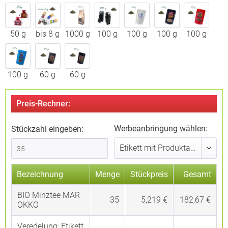
50 g
bis 8 g
1000 g
100 g
100 g
100 g
100 g
100 g
60 g
60 g
Preis-Rechner:
Werbeanbringung wählen:
Stückzahl eingeben:
Bezeichnung
Menge
Stückpreis
Gesamt
BIO Minztee MAR
35
5,219 €
182,67 €
OKKO
Veredelung:
Etikett