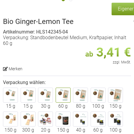
Eigene
Bio Ginger-Lemon Tee
Artikelnummer: HLS142345-04
Verpackung: Standbodenbeutel Medium, Kraftpapier, Inhalt
60 g
3,41 €
ab
zzgl. MwSt.
Merken
Verpackung wählen:
15 g
15 g
30 g
60 g
80 g
100 g
150 g
150 g
300 g
20 g
150 g
40 g
60 g
100 g