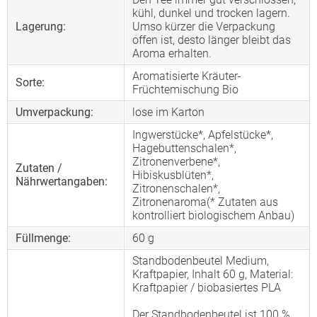
kühl, dunkel und trocken lagern.
Lagerung:
Umso kürzer die Verpackung
offen ist, desto länger bleibt das
Aroma erhalten.
Aromatisierte Kräuter-
Sorte:
Früchtemischung Bio
Umverpackung:
lose im Karton
Ingwerstücke*, Apfelstücke*,
Hagebuttenschalen*,
Zitronenverbene*,
Zutaten /
Hibiskusblüten*,
Nährwertangaben:
Zitronenschalen*,
Zitronenaroma(* Zutaten aus
kontrolliert biologischem Anbau)
Füllmenge:
60 g
Standbodenbeutel Medium,
Kraftpapier, Inhalt 60 g, Material:
Kraftpapier / biobasiertes PLA
Der Standbodenbeutel ist 100 %