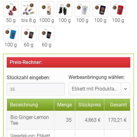
50 g
bis 8 g
1000 g
100 g
100 g
100 g
100 g
100 g
60 g
60 g
Preis-Rechner:
Werbeanbringung wählen:
Stückzahl eingeben:
Bezeichnung
Menge
Stückpreis
Gesamt
Bio Ginger-Lemon
35
4,863 €
170,21 €
Tee
Veredelung:
Etikett