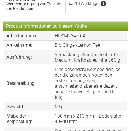
ca. 10 Werktage
Werbeanbringung zur Freigabe
der Produktion:
Produktinformationen zu diesem Artikel
Artikelnummer:
HLS142345-04
Artikelname:
Bio Ginger-Lemon Tee
Verpackung: Standbodenbeutel
Ausführung:
Medium, Kraftpapier, Inhalt 60 g
Eine besondere Komposition, bei
der die zitronigen Noten den
ersten Ton angeben,
Beschreibung:
anschließend aber eine dezent
scharfe Ingwer-Sequenz in Dur
folgt.
Gewicht:
69 g
Maße der
130 mm x 210 mm + Bodenfalte
Verpackung:
40+40 mm
Den Tee immer gut verschlossen,