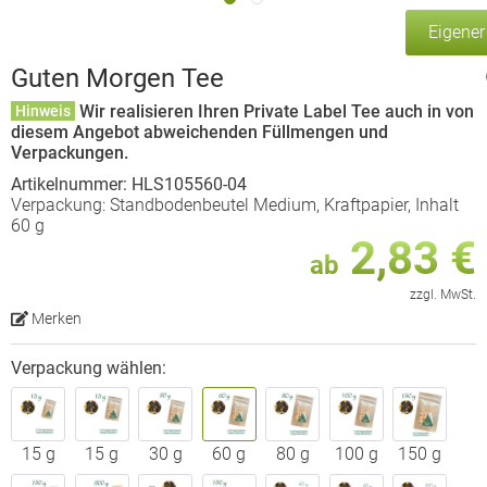
Eigene
Guten Morgen Tee
Wir realisieren Ihren Private Label Tee auch in von
Hinweis
diesem Angebot abweichenden Füllmengen und
Verpackungen.
Artikelnummer: HLS105560-04
Verpackung: Standbodenbeutel Medium, Kraftpapier, Inhalt
60 g
2,83 €
ab
zzgl. MwSt.
Merken
Verpackung wählen:
15 g
15 g
30 g
60 g
80 g
100 g
150 g