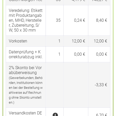
Veredelung:
Etikett
mit Produktangab
en, MHD, Herstelle
35
0,24 €
8,40 €
r, Zubereitung, S/
W, 50 x 30 mm
Vorkosten
1
12,00 €
12,00 €
Datenprüfung + K
1
0,00 €
0,00 €
orrekturabzug inkl.
2% Skonto bei Vor
abüberweisung
(Gewerbekunden, Behö
rden, Institutionen könn
-3,33 €
en bei der Bestellung w
ahlweise auf Rechnun
g ohne Skonto umstell
en.)
Versandkosten DE
6,70 €