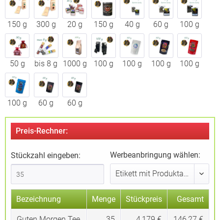
150 g
300 g
20 g
150 g
40 g
60 g
100 g
50 g
bis 8 g
1000 g
100 g
100 g
100 g
100 g
100 g
60 g
60 g
Preis-Rechner:
Werbeanbringung wählen:
Stückzahl eingeben:
Bezeichnung
Menge
Stückpreis
Gesamt
Guten Morgen Tee
35
4,179 €
146,27 €