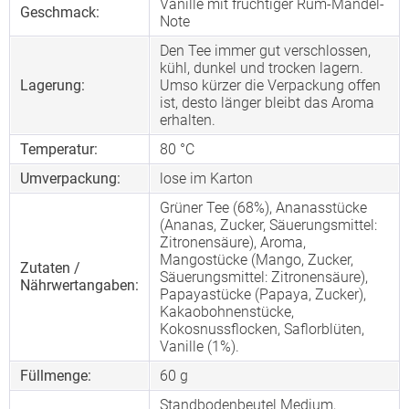
Vanille mit fruchtiger Rum-Mandel-
Geschmack:
Note
Den Tee immer gut verschlossen,
kühl, dunkel und trocken lagern.
Lagerung:
Umso kürzer die Verpackung offen
ist, desto länger bleibt das Aroma
erhalten.
Temperatur:
80 °C
Umverpackung:
lose im Karton
Grüner Tee (68%), Ananasstücke
(Ananas, Zucker, Säuerungsmittel:
Zitronensäure), Aroma,
Mangostücke (Mango, Zucker,
Zutaten /
Säuerungsmittel: Zitronensäure),
Nährwertangaben:
Papayastücke (Papaya, Zucker),
Kakaobohnenstücke,
Kokosnussflocken, Saflorblüten,
Vanille (1%).
Füllmenge:
60 g
Standbodenbeutel Medium,