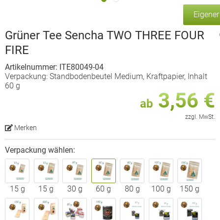
Eigene
Grüner Tee Sencha TWO THREE FOUR
FIRE
Artikelnummer: ITE80049-04
Verpackung: Standbodenbeutel Medium, Kraftpapier, Inhalt
60 g
3,56 €
ab
zzgl. MwSt.
Merken
Verpackung wählen:
15 g
15 g
30 g
60 g
80 g
100 g
150 g