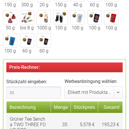
150 g
300 g
20 g
150 g
40 g
60 g
100 g
50 g
bis 8 g
1000 g
100 g
100 g
100 g
100 g
100 g
60 g
60 g
Preis-Rechner:
Werbeanbringung wählen:
Stückzahl eingeben:
Bezeichnung
Menge
Stückpreis
Gesamt
Grüner Tee Sench
a TWO THREE FO
35
5,578 €
195,23 €