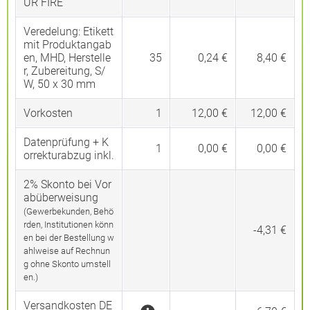
UR FIRE
Veredelung:
Etikett
mit Produktangab
en, MHD, Herstelle
35
0,24 €
8,40 €
r, Zubereitung, S/
W, 50 x 30 mm
Vorkosten
1
12,00 €
12,00 €
Datenprüfung + K
1
0,00 €
0,00 €
orrekturabzug inkl.
2% Skonto bei Vor
abüberweisung
(Gewerbekunden, Behö
rden, Institutionen könn
-4,31 €
en bei der Bestellung w
ahlweise auf Rechnun
g ohne Skonto umstell
en.)
Versandkosten DE