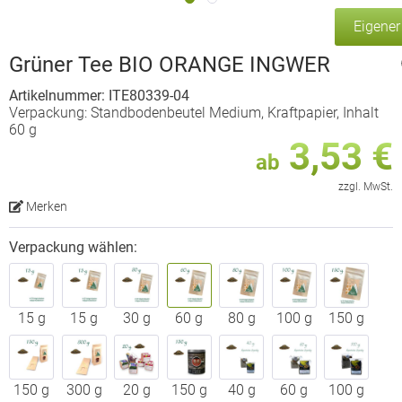
Eigene
Grüner Tee BIO ORANGE INGWER
Artikelnummer: ITE80339-04
Verpackung: Standbodenbeutel Medium, Kraftpapier, Inhalt
60 g
3,53 €
ab
zzgl. MwSt.
Merken
Verpackung wählen:
15 g
15 g
30 g
60 g
80 g
100 g
150 g
150 g
300 g
20 g
150 g
40 g
60 g
100 g