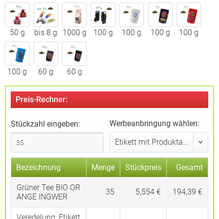
50 g
bis 8 g
1000 g
100 g
100 g
100 g
100 g
100 g
60 g
60 g
Preis-Rechner:
Werbeanbringung wählen:
Stückzahl eingeben:
Bezeichnung
Menge
Stückpreis
Gesamt
Grüner Tee BIO OR
35
5,554 €
194,39 €
ANGE INGWER
Veredelung:
Etikett