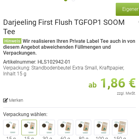
Eigene
Darjeeling First Flush TGFOP1 SOOM
Tee
Wir realisieren Ihren Private Label Tee auch in von
Hinweis
diesem Angebot abweichenden Füllmengen und
Verpackungen.
Artikelnummer: HLS102942-01
Verpackung: Standbodenbeutel Extra Small, Kraftpapier,
Inhalt 15 g
1,86 €
ab
zzgl. MwSt.
Merken
Verpackung wählen:
15 g
15 g
30 g
60 g
80 g
100 g
150 g