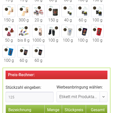
150 g
300 g
20 g
150 g
40 g
60 g
100 g
50 g
bis 8 g
1000 g
100 g
100 g
100 g
100 g
100 g
60 g
60 g
Preis-Rechner:
Werbeanbringung wählen:
Stückzahl eingeben:
Bezeichnung
Menge
Stückpreis
Gesamt