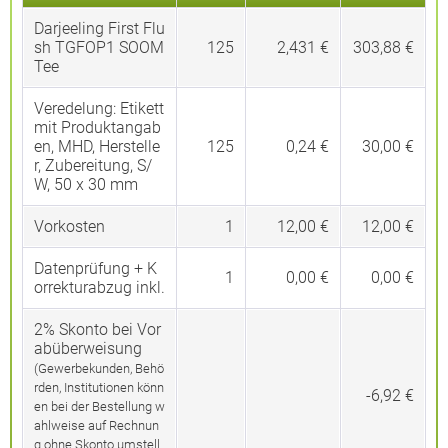
Darjeeling First Flu
sh TGFOP1 SOOM
125
2,431 €
303,88 €
Tee
Veredelung:
Etikett
mit Produktangab
en, MHD, Herstelle
125
0,24 €
30,00 €
r, Zubereitung, S/
W, 50 x 30 mm
Vorkosten
1
12,00 €
12,00 €
Datenprüfung + K
1
0,00 €
0,00 €
orrekturabzug inkl.
2% Skonto bei Vor
abüberweisung
(Gewerbekunden, Behö
rden, Institutionen könn
-6,92 €
en bei der Bestellung w
ahlweise auf Rechnun
g ohne Skonto umstell