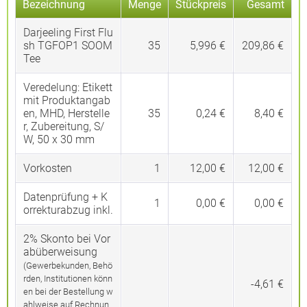
Bezeichnung
Menge
Stückpreis
Gesamt
Darjeeling First Flu
sh TGFOP1 SOOM
35
5,996 €
209,86 €
Tee
Veredelung:
Etikett
mit Produktangab
en, MHD, Herstelle
35
0,24 €
8,40 €
r, Zubereitung, S/
W, 50 x 30 mm
Vorkosten
1
12,00 €
12,00 €
Datenprüfung + K
1
0,00 €
0,00 €
orrekturabzug inkl.
2% Skonto bei Vor
abüberweisung
(Gewerbekunden, Behö
rden, Institutionen könn
-4,61 €
en bei der Bestellung w
ahlweise auf Rechnun