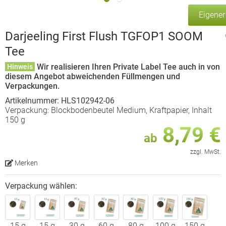
Eigene
Darjeeling First Flush TGFOP1 SOOM
Tee
Wir realisieren Ihren Private Label Tee auch in von
Hinweis
diesem Angebot abweichenden Füllmengen und
Verpackungen.
Artikelnummer: HLS102942-06
Verpackung: Blockbodenbeutel Medium, Kraftpapier, Inhalt
150 g
8,79 €
ab
zzgl. MwSt.
Merken
Verpackung wählen:
15 g
15 g
30 g
60 g
80 g
100 g
150 g