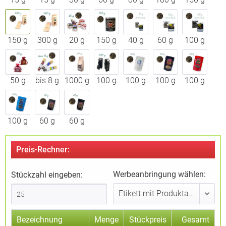
150 g
300 g
20 g
150 g
40 g
60 g
100 g
50 g
bis 8 g
1000 g
100 g
100 g
100 g
100 g
100 g
60 g
60 g
Preis-Rechner:
Werbeanbringung wählen:
Stückzahl eingeben:
Bezeichnung
Menge
Stückpreis
Gesamt