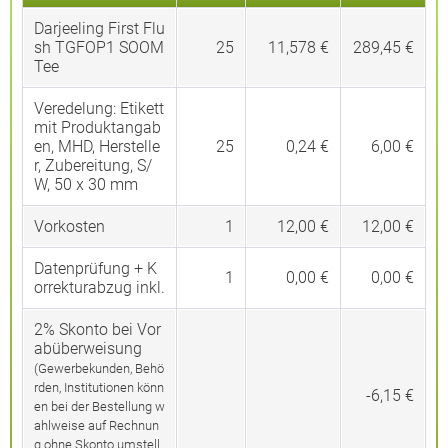
Darjeeling First Flu
sh TGFOP1 SOOM
25
11,578 €
289,45 €
Tee
Veredelung:
Etikett
mit Produktangab
en, MHD, Herstelle
25
0,24 €
6,00 €
r, Zubereitung, S/
W, 50 x 30 mm
Vorkosten
1
12,00 €
12,00 €
Datenprüfung + K
1
0,00 €
0,00 €
orrekturabzug inkl.
2% Skonto bei Vor
abüberweisung
(Gewerbekunden, Behö
rden, Institutionen könn
-6,15 €
en bei der Bestellung w
ahlweise auf Rechnun
g ohne Skonto umstell