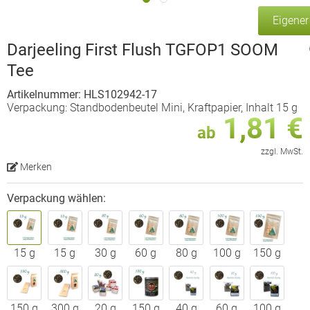
Eigene
Darjeeling First Flush TGFOP1 SOOM
Tee
Artikelnummer: HLS102942-17
Verpackung: Standbodenbeutel Mini, Kraftpapier, Inhalt 15 g
1,81 €
ab
zzgl. MwSt.
Merken
Verpackung wählen:
15 g
15 g
30 g
60 g
80 g
100 g
150 g
150 g
300 g
20 g
150 g
40 g
60 g
100 g