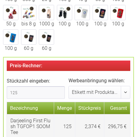
50 g
bis 8 g
1000 g
100 g
100 g
100 g
100 g
100 g
60 g
60 g
Preis-Rechner:
Werbeanbringung wählen:
Stückzahl eingeben:
Bezeichnung
Menge
Stückpreis
Gesamt
Darjeeling First Flu
sh TGFOP1 SOOM
125
2,374 €
296,75 €
Tee