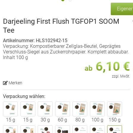
Eigene
Darjeeling First Flush TGFOP1 SOOM
Tee
Artikelnummer: HLS102942-15
Verpackung: Kompostierbarer Zellglas-Beutel, Geprägtes
Verschluss-Siegel aus Zuckerrohrpapier. Komplett abbaubar.
Inhalt 100 g
6,10 €
ab
zzgl. MwSt.
Merken
Verpackung wählen:
15 g
15 g
30 g
60 g
80 g
100 g
150 g