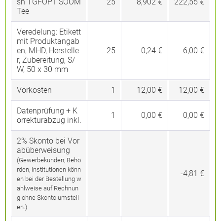
sh TGFOP1 SOOM
25
8,902 €
222,55 €
Tee
Veredelung:
Etikett
mit Produktangab
en, MHD, Herstelle
25
0,24 €
6,00 €
r, Zubereitung, S/
W, 50 x 30 mm
Vorkosten
1
12,00 €
12,00 €
Datenprüfung + K
1
0,00 €
0,00 €
orrekturabzug inkl.
2% Skonto bei Vor
abüberweisung
(Gewerbekunden, Behö
rden, Institutionen könn
-4,81 €
en bei der Bestellung w
ahlweise auf Rechnun
g ohne Skonto umstell
en.)