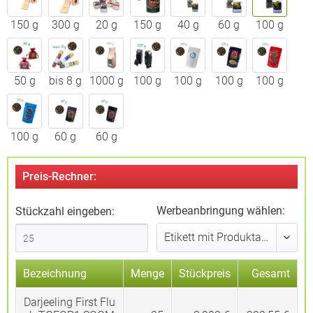
150 g
300 g
20 g
150 g
40 g
60 g
100 g
50 g
bis 8 g
1000 g
100 g
100 g
100 g
100 g
100 g
60 g
60 g
Preis-Rechner:
Werbeanbringung wählen:
Stückzahl eingeben:
Bezeichnung
Menge
Stückpreis
Gesamt
Darjeeling First Flu