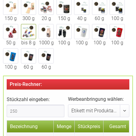
150 g
300 g
20 g
150 g
40 g
60 g
100 g
50 g
bis 8 g
1000 g
100 g
100 g
100 g
100 g
100 g
60 g
60 g
Preis-Rechner:
Werbeanbringung wählen:
Stückzahl eingeben:
Bezeichnung
Menge
Stückpreis
Gesamt