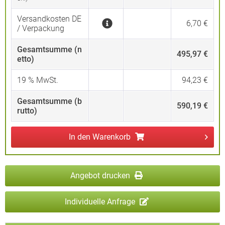
Versandkosten DE
6,70 €
/ Verpackung
Gesamtsumme (n
495,97 €
etto)
19
% MwSt.
94,23 €
Gesamtsumme (b
590,19 €
rutto)
In den
Warenkorb
Angebot drucken
Individuelle Anfrage