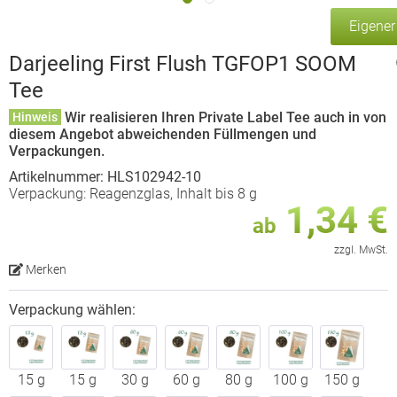
Eigene
Darjeeling First Flush TGFOP1 SOOM
Tee
Wir realisieren Ihren Private Label Tee auch in von
Hinweis
diesem Angebot abweichenden Füllmengen und
Verpackungen.
Artikelnummer: HLS102942-10
Verpackung: Reagenzglas, Inhalt bis 8 g
1,34 €
ab
zzgl. MwSt.
Merken
Verpackung wählen:
15 g
15 g
30 g
60 g
80 g
100 g
150 g