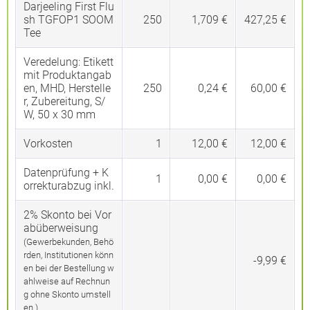
Darjeeling First Flu
sh TGFOP1 SOOM
250
1,709 €
427,25 €
Tee
Veredelung:
Etikett
mit Produktangab
en, MHD, Herstelle
250
0,24 €
60,00 €
r, Zubereitung, S/
W, 50 x 30 mm
Vorkosten
1
12,00 €
12,00 €
Datenprüfung + K
1
0,00 €
0,00 €
orrekturabzug inkl.
2% Skonto bei Vor
abüberweisung
(Gewerbekunden, Behö
rden, Institutionen könn
-9,99 €
en bei der Bestellung w
ahlweise auf Rechnun
g ohne Skonto umstell
en.)