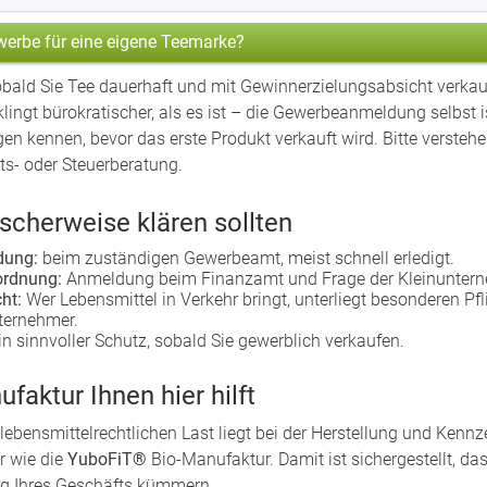
werbe für eine eigene Teemarke?
 Sobald Sie Tee dauerhaft und mit Gewinnerzielungsabsicht verkauf
ingt bürokratischer, als es ist – die Gewerbeanmeldung selbst ist
kennen, bevor das erste Produkt verkauft wird. Bitte verstehen
ts- oder Steuerberatung.
scherweise klären sollten
dung:
beim zuständigen Gewerbeamt, meist schnell erledigt.
ordnung:
Anmeldung beim Finanzamt und Frage der Kleinuntern
ht:
Wer Lebensmittel in Verkehr bringt, unterliegt besonderen Pfl
ternehmer.
in sinnvoller Schutz, sobald Sie gewerblich verkaufen.
faktur Ihnen hier hilft
r lebensmittelrechtlichen Last liegt bei der Herstellung und Ke
r wie die
YuboFiT®
Bio-Manufaktur. Damit ist sichergestellt, dass
g Ihres Geschäfts kümmern.