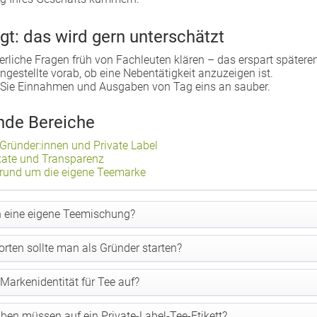
gt: das wird gern unterschätzt
erliche Fragen früh von Fachleuten klären – das erspart späteren
Angestellte vorab, ob eine Nebentätigkeit anzuzeigen ist.
Sie Einnahmen und Ausgaben von Tag eins an sauber.
nde Bereiche
Gründer:innen und Private Label
fikate und Transparenz
 rund um die eigene Teemarke
n eine eigene Teemischung?
orten sollte man als Gründer starten?
Markenidentität für Tee auf?
ben müssen auf ein Private-Label-Tee-Etikett?