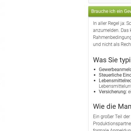
Brauche ich ein Ge
In aller Regel ja:
anzumelden. Das kl
Rahmenbedingungen 
und nicht als Rech
Was Sie typi
Gewerbeanmel
Steuerliche Ein
Lebensmittelrec
Lebensmittelun
Versicherung:
e
Wie die Manu
Ein großer Teil de
Produktionspartne
formale Anmeldun