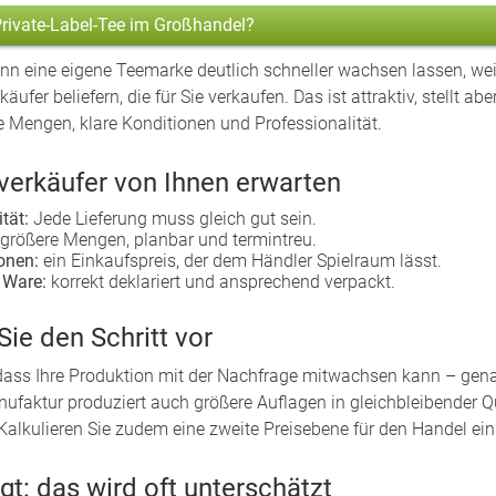
rivate-Label-Tee im Großhandel?
nn eine eigene Teemarke deutlich schneller wachsen lassen, we
ufer beliefern, die für Sie verkaufen. Das ist attraktiv, stellt a
e Mengen, klare Konditionen und Professionalität.
erkäufer von Ihnen erwarten
tät:
Jede Lieferung muss gleich gut sein.
größere Mengen, planbar und termintreu.
onen:
ein Einkaufspreis, der dem Händler Spielraum lässt.
 Ware:
korrekt deklariert und ansprechend verpackt.
Sie den Schritt vor
, dass Ihre Produktion mit der Nachfrage mitwachsen kann – genau
ufaktur produziert auch größere Auflagen in gleichbleibender Qu
Kalkulieren Sie zudem eine zweite Preisebene für den Handel ein
gt: das wird oft unterschätzt