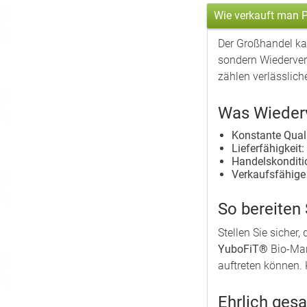
Wie verkauft man P
Der Großhandel ka
sondern Wiederverkä
zählen verlässlich
Was Wiederv
Konstante Quali
Lieferfähigkeit:
Handelskonditi
Verkaufsfähige
So bereiten 
Stellen Sie sicher
YuboFiT®
Bio-Man
auftreten können. 
Ehrlich gesa