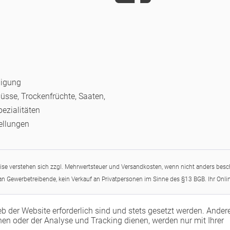
nigung
Nüsse, Trockenfrüchte, Saaten,
pezialitäten
ellungen
eise verstehen sich zzgl. Mehrwertsteuer und Versandkosten, wenn nicht anders besc
 an Gewerbetreibende, kein Verkauf an Privatpersonen im Sinne des §13 BGB. Ihr Onli
eb der Website erforderlich sind und stets gesetzt werden. Ander
en oder der Analyse und Tracking dienen, werden nur mit Ihrer