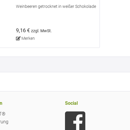
Weinbeeren getrocknet in weißer Schokolade
9,16 €
zzgl. MwSt.
Merken
n
Social
iT®
rung