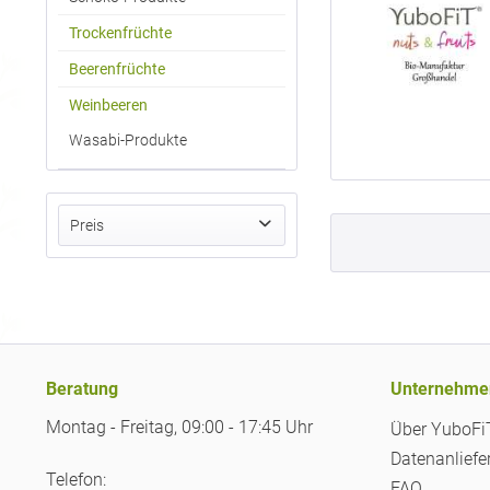
Trockenfrüchte
Beerenfrüchte
Weinbeeren
Wasabi-Produkte
Preis
von
bis
6,19 €
9,16 €
Beratung
Unternehme
Montag - Freitag, 09:00 - 17:45 Uhr
Über YuboF
Datenanliefe
Telefon:
FAQ