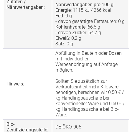
Zutaten /
Nährwertangaben pro 100 g:
Nährwertangaben:
Energie
: 1115 kJ / 266 kcal
Fett
: 0 g
- davon gesättigte Fettsäuren: 0 g
Kohlenhydrate
: 66,6 g
- davon Zucker: 64,7 g
Eiweiß
: 0,2 g
Salz
: 0 g
Abfüllung in Beuteln oder Dosen
mit individueller
Werbeanbringung auf Anfrage
möglich.
Sollten Sie zusätzlich zur
Hinweis:
Verkaufseinheit mehr Kiloware
benötigen, berechnen wir 0,50 € /
kg Handlingpauschale bei
konventioneller Ware und 0,60 € /
kg Handlingpauschale bei Bio-
Ware.
Bio-
DE-ÖKO-006
Zertifizierungsstelle: