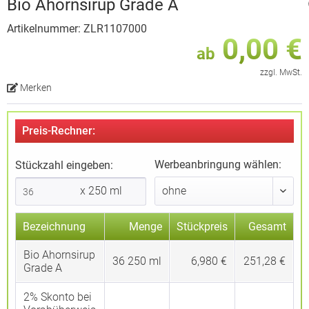
Bio Ahornsirup Grade A
Artikelnummer: ZLR1107000
0,00 €
ab
zzgl. MwSt.
Merken
Preis-Rechner:
Werbeanbringung wählen:
Stückzahl eingeben:
x 250 ml
Bezeichnung
Menge
Stückpreis
Gesamt
Bio Ahornsirup
36
250 ml
6,980 €
251,28 €
Grade A
2% Skonto bei