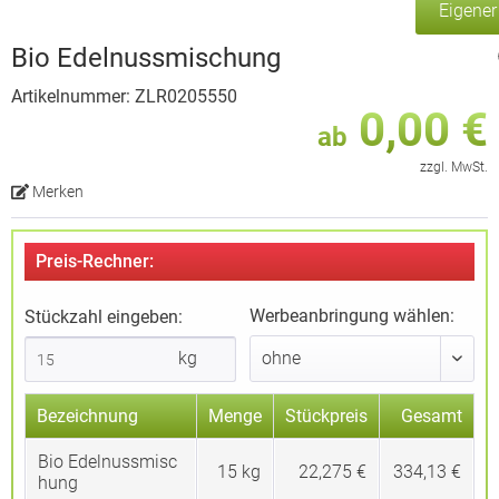
Eigene
Bio Edelnussmischung
Artikelnummer: ZLR0205550
0,00 €
ab
zzgl. MwSt.
Merken
Preis-Rechner:
Werbeanbringung wählen:
Stückzahl eingeben:
kg
Bezeichnung
Menge
Stückpreis
Gesamt
Bio Edelnussmisc
15
kg
22,275 €
334,13 €
hung