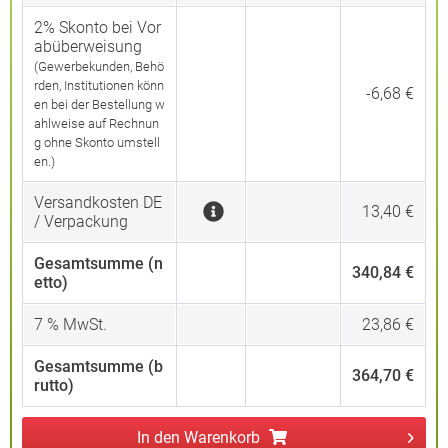
2% Skonto bei Vor
abüberweisung
(Gewerbekunden, Behö
rden, Institutionen könn
-6,68 €
en bei der Bestellung w
ahlweise auf Rechnun
g ohne Skonto umstell
en.)
Versandkosten DE
13,40 €
/ Verpackung
Gesamtsumme (n
340,84 €
etto)
7
% MwSt.
23,86 €
Gesamtsumme (b
364,70 €
rutto)
In den
Warenkorb