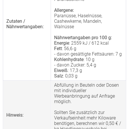
Allergene:
Paranüsse, Haselnüsse,
Zutaten /
Cashewkerne, Mandeln,
Nährwertangaben:
Walnüsse
Nährwertangaben pro 100 g:
Energie
: 2559 kJ / 612 kcal
Fett
: 56,6 g
- davon gesättigte Fettsäuren: 7 g
Kohlenhydrate
: 10 g
- davon Zucker: 5,4 g
Eiweiß
: 17,3 g
Salz
: 0,03 g
Abfüllung in Beuteln oder Dosen
mit individueller
Werbeanbringung auf Anfrage
möglich.
Sollten Sie zusätzlich zur
Hinweis:
Verkaufseinheit mehr Kiloware
benötigen, berechnen wir 0,50 € /
kg Handlingpauschale bei