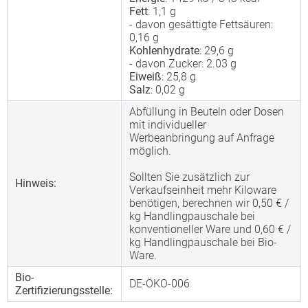
Fett
: 1,1 g
- davon gesättigte Fettsäuren:
0,16 g
Kohlenhydrate
: 29,6 g
- davon Zucker: 2.03 g
Eiweiß
: 25,8 g
Salz
: 0,02 g
Abfüllung in Beuteln oder Dosen
mit individueller
Werbeanbringung auf Anfrage
möglich.
Sollten Sie zusätzlich zur
Hinweis:
Verkaufseinheit mehr Kiloware
benötigen, berechnen wir 0,50 € /
kg Handlingpauschale bei
konventioneller Ware und 0,60 € /
kg Handlingpauschale bei Bio-
Ware.
Bio-
DE-ÖKO-006
Zertifizierungsstelle: