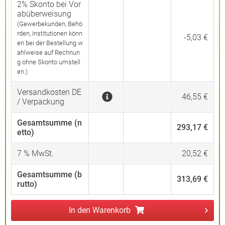
2% Skonto bei Vor
abüberweisung
(Gewerbekunden, Behö
rden, Institutionen könn
-5,03 €
en bei der Bestellung w
ahlweise auf Rechnun
g ohne Skonto umstell
en.)
Versandkosten DE
46,55 €
/ Verpackung
Gesamtsumme (n
293,17 €
etto)
7
% MwSt.
20,52 €
Gesamtsumme (b
313,69 €
rutto)
In den
Warenkorb