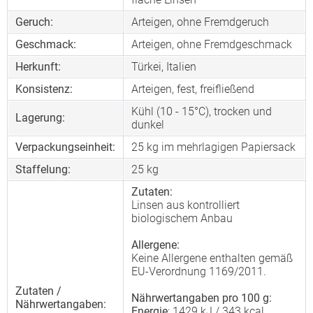
Geruch:
Arteigen, ohne Fremdgeruch
Geschmack:
Arteigen, ohne Fremdgeschmack
Herkunft:
Türkei, Italien
Konsistenz:
Arteigen, fest, freifließend
Kühl (10 - 15°C), trocken und
Lagerung:
dunkel
Verpackungseinheit:
25 kg im mehrlagigen Papiersack
Staffelung:
25
kg
Zutaten:
Linsen aus kontrolliert
biologischem Anbau
Allergene:
Keine Allergene enthalten gemäß
EU-Verordnung 1169/2011.
Zutaten /
Nährwertangaben pro 100 g:
Nährwertangaben:
Energie
: 1429 kJ / 343 kcal