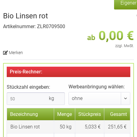
Eigene
Bio Linsen rot
Artikelnummer: ZLR0709500
0,00 €
ab
zzgl. MwSt.
Merken
Preis-Rechner:
Werbeanbringung wählen:
Stückzahl eingeben:
kg
Bezeichnung
Menge
Stückpreis
Gesamt
Bio Linsen rot
50
kg
5,033 €
251,65 €