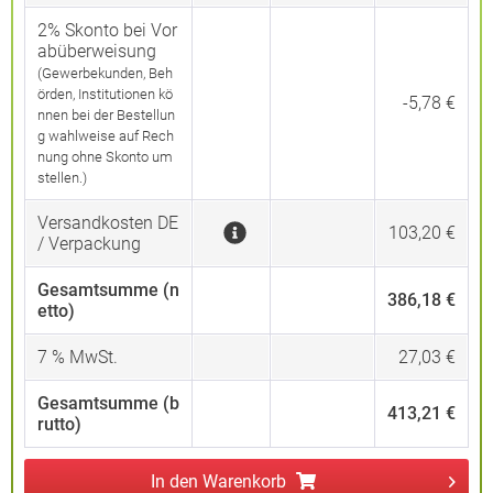
2% Skonto bei Vor
abüberweisung
(Gewerbekunden, Beh
örden, Institutionen kö
-5,78 €
nnen bei der Bestellun
g wahlweise auf Rech
nung ohne Skonto um
stellen.)
Versandkosten DE
103,20 €
/ Verpackung
Gesamtsumme (n
386,18 €
etto)
7
% MwSt.
27,03 €
Gesamtsumme (b
413,21 €
rutto)
In den
Warenkorb