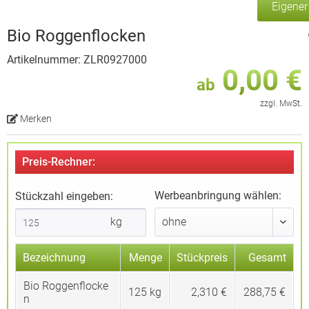
Eigene
Bio Roggenflocken
Artikelnummer: ZLR0927000
0,00 €
ab
zzgl. MwSt.
Merken
Preis-Rechner:
Werbeanbringung wählen:
Stückzahl eingeben:
kg
Bezeichnung
Menge
Stückpreis
Gesamt
Bio Roggenflocke
125
kg
2,310 €
288,75 €
n