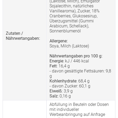
(Laktose, Milch), Emulgator
Sojalecithin, natürliches
Vanillearoma), Zucker, 18%
Cranberries, Glukosesirup,
Überzugsmittel (Gummi
Arabicum, Schellack),
Sonnenblumenöl
Zutaten /
Nährwertangaben:
Allergene:
Soya, Milch (Laktose)
Nährwertangaben pro 100 g:
Energie
: kJ / 446 kcal
Fett
: 16,4 g
- davon gesättigte Fettsäuren: 9,8
g
Kohlenhydrate
: 68,4 g
- davon Zucker: 60,1 g
Eiweiß
: 3,9 g
Salz
: 0,16 g
Abfüllung in Beuteln oder Dosen
mit individueller
Werbeanbringung auf Anfrage