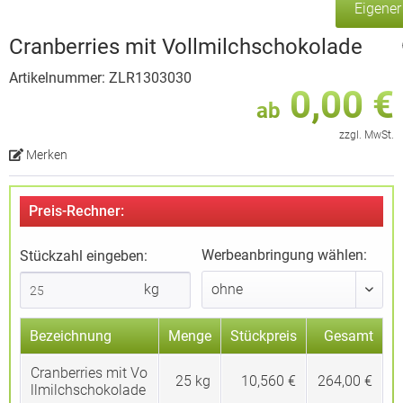
Eigene
Cranberries mit Vollmilchschokolade
Artikelnummer: ZLR1303030
0,00 €
ab
zzgl. MwSt.
Merken
Preis-Rechner:
Werbeanbringung wählen:
Stückzahl eingeben:
kg
Bezeichnung
Menge
Stückpreis
Gesamt
Cranberries mit Vo
25
kg
10,560 €
264,00 €
llmilchschokolade