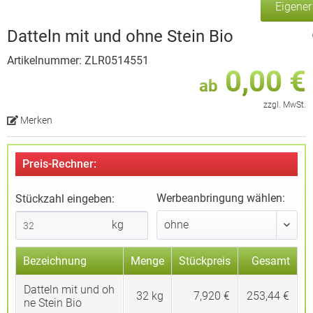
Eigene
Datteln mit und ohne Stein Bio
Artikelnummer: ZLR0514551
0,00 €
ab
zzgl. MwSt.
Merken
Preis-Rechner:
Werbeanbringung wählen:
Stückzahl eingeben:
kg
Bezeichnung
Menge
Stückpreis
Gesamt
Datteln mit und oh
32
kg
7,920 €
253,44 €
ne Stein Bio