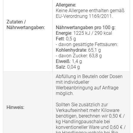
Allergene:
Keine Allergene enthalten gemäß
EU-Verordnung 1169/2011.
Zutaten /
Nährwertangaben:
Nährwertangaben pro 100 g:
Energie
: 1225 kJ / 290 kcal
Fett
: 0,5 g
- davon gesättigte Fettsäuren:
Kohlenhydrate
: 65,1 g
- davon Zucker: 63,8 g
Eiweiß
: 1,4 g
Salz
: 0,04 g
Abfüllung in Beuteln oder Dosen
mit individueller
Werbeanbringung auf Anfrage
möglich.
Sollten Sie zusätzlich zur
Hinweis:
Verkaufseinheit mehr Kiloware
benötigen, berechnen wir 0,50 € /
kg Handlingpauschale bei
konventioneller Ware und 0,60 € /
kg Handlingpauschale bei Bio-