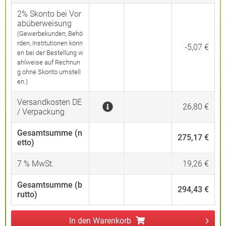
2% Skonto bei Vor
abüberweisung
(Gewerbekunden, Behö
rden, Institutionen könn
-5,07 €
en bei der Bestellung w
ahlweise auf Rechnun
g ohne Skonto umstell
en.)
Versandkosten DE
26,80 €
/ Verpackung
Gesamtsumme (n
275,17 €
etto)
7
% MwSt.
19,26 €
Gesamtsumme (b
294,43 €
rutto)
In den
Warenkorb