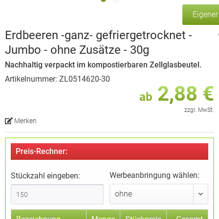
Eigene
Erdbeeren -ganz- gefriergetrocknet -
Jumbo - ohne Zusätze - 30g
Nachhaltig verpackt im kompostierbaren Zellglasbeutel.
Artikelnummer: ZL0514620-30
2,88 €
ab
zzgl. MwSt.
Merken
Preis-Rechner:
Werbeanbringung wählen:
Stückzahl eingeben: