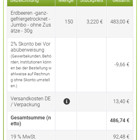
Bezeichnung
Menge
Stückpreis
Gesamt
Erdbeeren -ganz-
gefriergetrocknet -
150
3,220 €
483,00 €
Jumbo - ohne Zus
ätze - 30g
2% Skonto bei Vor
abüberweisung
(Gewerbekunden, Behö
rden, Institutionen könn
-9,66 €
en bei der Bestellung w
ahlweise auf Rechnun
g ohne Skonto umstell
en.)
Versandkosten DE
13,40 €
/ Verpackung
Gesamtsumme (n
486,74 €
etto)
19
% MwSt.
92,48 €