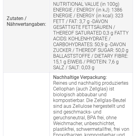
NUTRITIONAL VALUE (in 100g)
ENERGIE / ENERGY (in kJ): 1386
ENERGIE / ENERGY (in kcal): 323
Zutaten /
FETT / FAT: 3,7 g -DAVON
Nährwertangaben:
GESÄTTIGTE FETTSÄUREN /
THEREOF SATURATED 0,3 g FATTY
ACIDS: KOHLENHYDRATE /
CARBOHYDRATES: 50,9 g -DAVON
ZUCKER / THEREOF SUGAR: 50,0 g
BALLASTSTOFFE / DIETARY FIBRE:
15,1 g EIWEIß / PROTEIN: 7,6 g
SALZ / SALT: 0,03 g
Nachhaltige Verpackung:
Reines und nachhaltig produziertes
Cellophan (auch Zellglas) ist
biologisch abbaubar und
kompostierbar. Die Zellglas-Beutel
sind aus Zellulose hergestellt und
sind geschmacks- und
geruchsneutral, BPA frei, ohne
Weichmacher, unbeschichtet,
plastikfrei, schwermetallfrei, frei von
Epoxidharzen, kompostierbar und