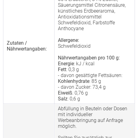
Säuerungsmittel Citronensäure,
künstliches Erdbeeraroma,
Antioxidationsmittel
Schwefeldioxid, Farbstoffe
Anthocyane
Allergene:
Zutaten /
Schwefeldioxid
Nährwertangaben:
Nährwertangaben pro 100 g:
Energie
: kJ / kcal
Fett
: 0,3 g
- davon gesättigte Fettsäuren:
Kohlenhydrate
: 85 g
- davon Zucker: 73,4 g
Eiweiß
: 0,76 g
Salz
: 0,6 g
Abfüllung in Beuteln oder Dosen
mit individueller
Werbeanbringung auf Anfrage
möglich.
Sollten Sie zusätzlich zur