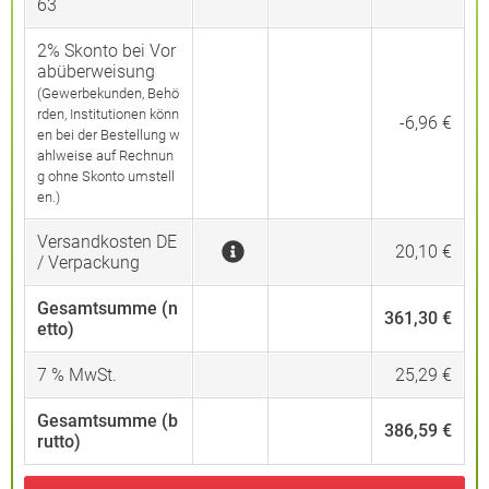
63
2% Skonto bei Vor
abüberweisung
(Gewerbekunden, Behö
rden, Institutionen könn
-6,96 €
en bei der Bestellung w
ahlweise auf Rechnun
g ohne Skonto umstell
en.)
Versandkosten DE
20,10 €
/ Verpackung
Gesamtsumme (n
361,30 €
etto)
7
% MwSt.
25,29 €
Gesamtsumme (b
386,59 €
rutto)