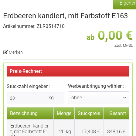
Eigene
Erdbeeren kandiert, mit Farbstoff E163
Artikelnummer: ZLR0514710
0,00 €
ab
zzgl. MwSt.
Merken
Preis-Rechner:
Werbeanbringung wählen:
Stückzahl eingeben:
kg
Bezeichnung
Menge
Stückpreis
Gesamt
Erdbeeren kandier
t, mit Farbstoff E1
20
kg
17,408 €
348,16 €