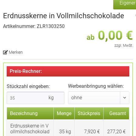
Eigene
Erdnusskerne in Vollmilchschokolade
Artikelnummer: ZLR1303250
0,00 €
ab
zzgl. MwSt.
Merken
Preis-Rechner:
Werbeanbringung wählen:
Stückzahl eingeben:
kg
Bezeichnung
Menge
Stückpreis
Gesamt
Erdnusskerne in V
ollmilchschokolad
35
kg
7,920 €
277,20 €