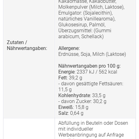
Kakaomasse, Kakaobutter,
Molkenpulver (Milch, Laktose),
Emulgator: (Sojalecithin),
natürliches Vanillearoma),
Glukosesirup, Palmöl,
Überzugsmittel: (Gummi
arabicum, Schellack)
Zutaten /
Nährwertangaben:
Allergene:
Erdnüsse, Soja, Milch (Laktose)
Nährwertangaben pro 100 g:
Energie
: 2337 kJ / 562 kcal
Fett
: 39,2 g
- davon gesättigte Fettsäuren:
11,5 g
Kohlenhydrate
: 33,5 g
- davon Zucker: 30,2 g
Eiweiß
: 15,8 g
Salz
: 0,64 g
Abfüllung in Beuteln oder Dosen
mit individueller
Werbeanbringung auf Anfrage