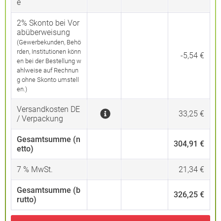
e
2% Skonto bei Vor
abüberweisung
(Gewerbekunden, Behö
rden, Institutionen könn
-5,54 €
en bei der Bestellung w
ahlweise auf Rechnun
g ohne Skonto umstell
en.)
Versandkosten DE
33,25 €
/ Verpackung
Gesamtsumme (n
304,91 €
etto)
7
% MwSt.
21,34 €
Gesamtsumme (b
326,25 €
rutto)