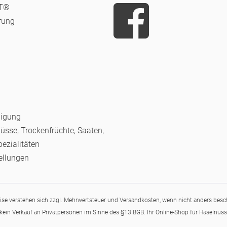
iT®
rung
nigung
Nüsse, Trockenfrüchte, Saaten,
pezialitäten
ellungen
eise verstehen sich zzgl. Mehrwertsteuer und Versandkosten, wenn nicht anders besc
kein Verkauf an Privatpersonen im Sinne des §13 BGB. Ihr Online-Shop für Haselnus