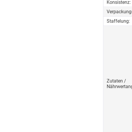
Konsistenz:
Verpackungs
Staffelung:
Zutaten /
Nährwertan