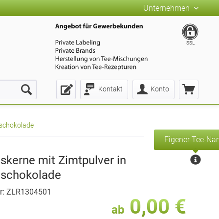
Unternehmen
SSL
Kontakt
Konto
hschokolade
Eigener Tee-N
skerne mit Zimtpulver in
hschokolade
r: ZLR1304501
0,00 €
ab