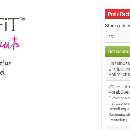
Preis-Rech
Stückzahl e
Bezeichnu
Haselnuss
Zimtpulver
Vollmilch
2% Skonto
Vorabübe
(Gewerbekun
Institutionen
Bestellung w
Rechnung oh
umstellen.)