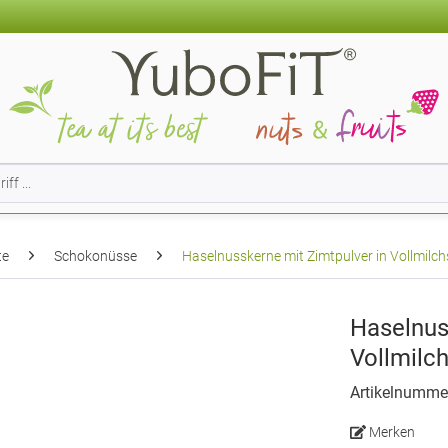
te
Schokonüsse
Haselnusskerne mit Zimtpulver in Vollmilc
Haselnus
Vollmilc
Artikelnumme
Merken