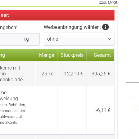
zzgl. MwSt.
ner:
Werbeanbringung wählen:
ingeben:
kg
ng
Menge
Stückpreis
Gesamt
kerne mit
 in
25
kg
12,210 €
305,25 €
schokolade
 bei
rweisung
den, Behörden,
-6,11 €
 können bei der
ahlweise auf
ne Skonto