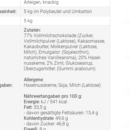
Arteigen, knackig
einheit:
5 kg im Polybeutel und Umkarton
5
kg
Zutaten:
77% Vollmilchschokolade (Zucker,
Vollmilchpulver (Laktose), Kakaomasse,
Kakaobutter, Molkenpulver (Laktose,
Milch), Emulgator: (Sojalecithin),
natürliches Vanillearoma), 20% Hasel-
nusskerne, 2% Zimt, Glukosesirup,
Überzugsmittel: (Gummi arabicum)
Allergene:
gaben:
Haselnusskerne, Soja, Milch (Laktose)
Nährwertangaben pro 100 g:
Energie
: kJ / 541 kcal
Fett
: 33,5 g
- davon gesättigte Fettsäuren: 13,4 g
Kohlenhydrate
: 49,6 g
- davon Zucker: 46,8 g
Eiweiß
: 8 g