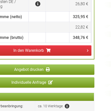
sten DE /
26,80 €
ng
mme (netto)
325,95 €
22,82 €
mme (brutto)
348,76 €
In den
Warenkorb
Angebot drucken
Individuelle Anfrage
erbeanbringung:
ca. 10 Werktage