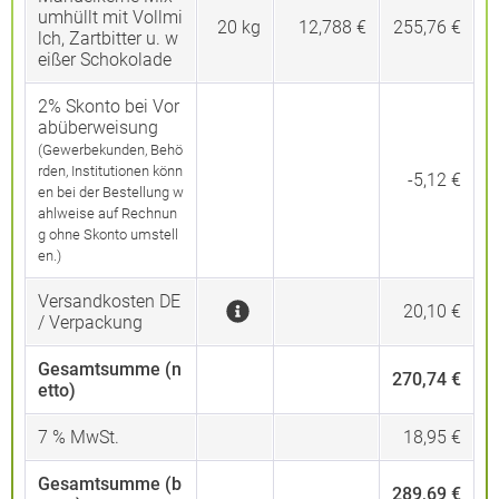
umhüllt mit Vollmi
20
kg
12,788 €
255,76 €
lch, Zartbitter u. w
eißer Schokolade
2% Skonto bei Vor
abüberweisung
(Gewerbekunden, Behö
rden, Institutionen könn
-5,12 €
en bei der Bestellung w
ahlweise auf Rechnun
g ohne Skonto umstell
en.)
Versandkosten DE
20,10 €
/ Verpackung
Gesamtsumme (n
270,74 €
etto)
7
% MwSt.
18,95 €
Gesamtsumme (b
289,69 €