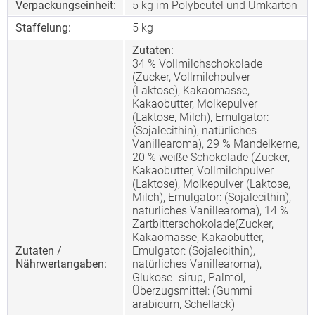
Verpackungseinheit:
5 kg im Polybeutel und Umkarton
Staffelung:
5
kg
Zutaten:
34 % Vollmilchschokolade
(Zucker, Vollmilchpulver
(Laktose), Kakaomasse,
Kakaobutter, Molkepulver
(Laktose, Milch), Emulgator:
(Sojalecithin), natürliches
Vanillearoma), 29 % Mandelkerne,
20 % weiße Schokolade (Zucker,
Kakaobutter, Vollmilchpulver
(Laktose), Molkepulver (Laktose,
Milch), Emulgator: (Sojalecithin),
natürliches Vanillearoma), 14 %
Zartbitterschokolade(Zucker,
Kakaomasse, Kakaobutter,
Zutaten /
Emulgator: (Sojalecithin),
Nährwertangaben:
natürliches Vanillearoma),
Glukose- sirup, Palmöl,
Überzugsmittel: (Gummi
arabicum, Schellack)