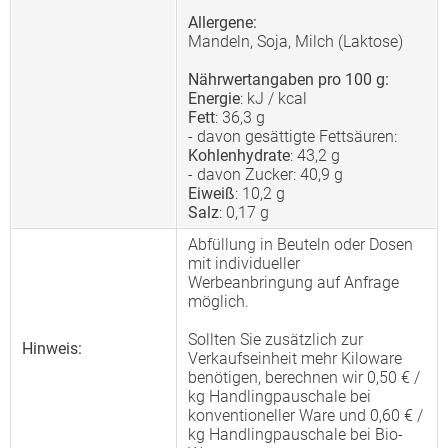
Allergene:
Mandeln, Soja, Milch (Laktose)
Nährwertangaben pro 100 g:
Energie
: kJ / kcal
Fett
: 36,3 g
- davon gesättigte Fettsäuren:
Kohlenhydrate
: 43,2 g
- davon Zucker: 40,9 g
Eiweiß
: 10,2 g
Salz
: 0,17 g
Abfüllung in Beuteln oder Dosen
mit individueller
Werbeanbringung auf Anfrage
möglich.
Sollten Sie zusätzlich zur
Hinweis:
Verkaufseinheit mehr Kiloware
benötigen, berechnen wir 0,50 € /
kg Handlingpauschale bei
konventioneller Ware und 0,60 € /
kg Handlingpauschale bei Bio-