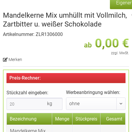
Eigene
Mandelkerne Mix umhüllt mit Vollmilch,
Zartbitter u. weißer Schokolade
Artikelnummer: ZLR1306000
0,00 €
ab
zzgl. MwSt.
Merken
Preis-Rechner:
Werbeanbringung wählen:
Stückzahl eingeben:
kg
Bezeichnung
Menge
Stückpreis
Gesamt
Mandelkerne Mix