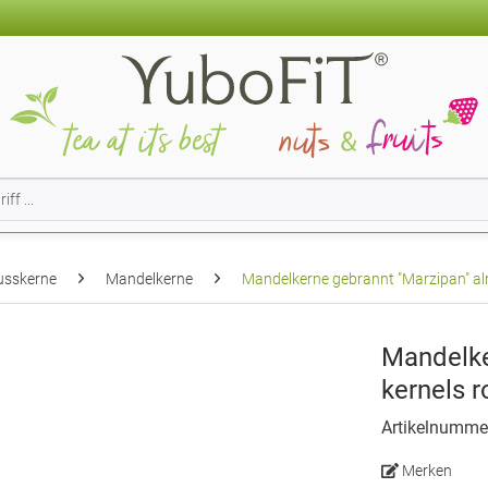
usskerne
Mandelkerne
Mandelkerne gebrannt "Marzipan" al
Mandelke
kernels 
Artikelnumme
Merken