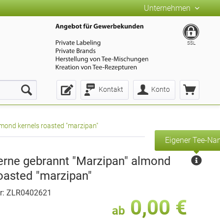
Unternehmen
SSL
Kontakt
Konto
mond kernels roasted "marzipan"
Eigener Tee-N
rne gebrannt "Marzipan" almond
roasted "marzipan"
r: ZLR0402621
0,00 €
ab