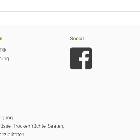
n
Social
iT®
rung
nigung
Nüsse, Trockenfrüchte, Saaten,
pezialitäten