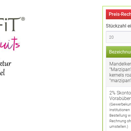
Preis-Rech
Stückzahl e
Bezeichnu
Mandelker
"Marzipan
kernels ro
"marzipan
2% Skonto
Vorabübe
(Gewerbekun
Institutionen
Bestellung w
Rechnung oh
umstellen.)