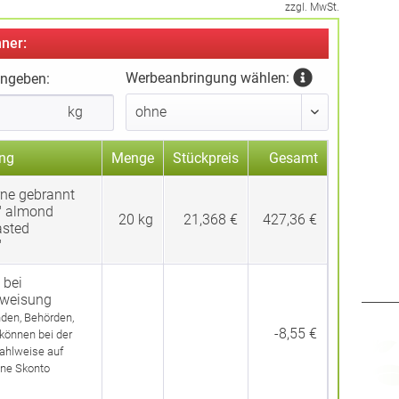
zzgl. MwSt.
ner:
Werbeanbringung wählen:
ingeben:
kg
ng
Menge
Stückpreis
Gesamt
ne gebrannt
" almond
20
kg
21,368 €
427,36 €
asted
"
 bei
rweisung
den, Behörden,
-8,55 €
 können bei der
ahlweise auf
ne Skonto