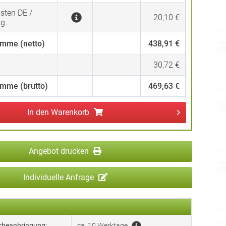
sten DE /
20,10 €
ng
mme (netto)
438,91 €
30,72 €
mme (brutto)
469,63 €
In den
Warenkorb
Angebot drucken
Individuelle Anfrage
erbeanbringung:
ca. 10 Werktage