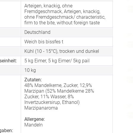
Arteigen, knackig, ohne
Fremdgeschmack, Arteigen, knackig,
:
ohne Fremdgeschmack/ characteristic,
firm to the bite, without foreign taste
Deutschland
Weich bis bissfes t
Kühl (10 - 15°C), trocken und dunkel
einheit:
5 kg Eimer, 5 kg Eimer/ 5kg pail
10
kg
Zutaten:
48% Mandelkerne, Zucker, 12,9%
Marzipan (52% Mandelkerne 28%
Zucker, 11% Wasser, 8%
Invertzuckersirup, Ethanol)
Marzipanaroma
Allergene:
Mandeln
gaben: