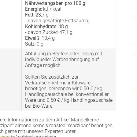
Nährwertangaben pro 100 g:
Energie
: kJ / kcal
Fett
: 23,7 g
- davon gesättigte Fettsäuren:
Kohlenhydrate
: 48 g
- davon Zucker: 47,1 g
Eiweiß
: 10,4 g
Salz
: 0 g
Abfüllung in Beuteln oder Dosen mit
individueller Werbeanbringung auf
Anfrage möglich.
Sollten Sie zusätzlich zur
Verkaufseinheit mehr Kiloware
benötigen, berechnen wir 0,50 € / kg
Handlingpauschale bei konventioneller
Ware und 0,60 € / kg Handlingpauschale
bei Bio-Ware.
ere Informationen zu dem Artikel Mandelkerne
zipan" almond kernels roasted "marzipan" benötigen,
ch gerne mit unseren Experten unter