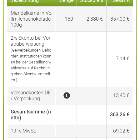
Bezeichnung
Menge
Stückpreis
Gesamt
Mandelkerne in Vo
llmilchschokolade
150
2,380 €
357,00 €
100g
2% Skonto bei Vor
abüberweisung
(Gewerbekunden, Behö
rden, Institutionen könn
-7,14 €
en bei der Bestellung w
ahlweise auf Rechnun
g ohne Skonto umstell
en.)
Versandkosten DE
13,40 €
/ Verpackung
Gesamtsumme (n
363,26 €
etto)
19
% MwSt.
69,02 €