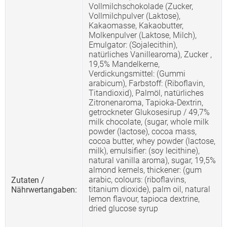
Vollmilchschokolade (Zucker,
Vollmilchpulver (Laktose),
Kakaomasse, Kakaobutter,
Molkenpulver (Laktose, Milch),
Emulgator: (Sojalecithin),
natürliches Vanillearoma), Zucker ,
19,5% Mandelkerne,
Verdickungsmittel: (Gummi
arabicum), Farbstoff: (Riboflavin,
Titandioxid), Palmöl, natürliches
Zitronenaroma, Tapioka-Dextrin,
getrockneter Glukosesirup / 49,7%
milk chocolate, (sugar, whole milk
powder (lactose), cocoa mass,
cocoa butter, whey powder (lactose,
milk), emulsifier: (soy lecithine),
natural vanilla aroma), sugar, 19,5%
almond kernels, thickener: (gum
arabic, colours: (riboflavins,
Zutaten /
titanium dioxide), palm oil, natural
Nährwertangaben:
lemon flavour, tapioca dextrine,
dried glucose syrup