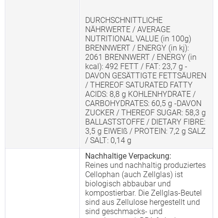
DURCHSCHNITTLICHE
NÄHRWERTE / AVERAGE
NUTRITIONAL VALUE (in 100g)
BRENNWERT / ENERGY (in kj):
2061 BRENNWERT / ENERGY (in
kcal): 492 FETT / FAT: 23,7 g -
DAVON GESÄTTIGTE FETTSÄUREN
/ THEREOF SATURATED FATTY
ACIDS: 8,8 g KOHLENHYDRATE /
CARBOHYDRATES: 60,5 g -DAVON
ZUCKER / THEREOF SUGAR: 58,3 g
BALLASTSTOFFE / DIETARY FIBRE:
3,5 g EIWEIß / PROTEIN: 7,2 g SALZ
/ SALT: 0,14 g
Nachhaltige Verpackung:
Reines und nachhaltig produziertes
Cellophan (auch Zellglas) ist
biologisch abbaubar und
kompostierbar. Die Zellglas-Beutel
sind aus Zellulose hergestellt und
sind geschmacks- und