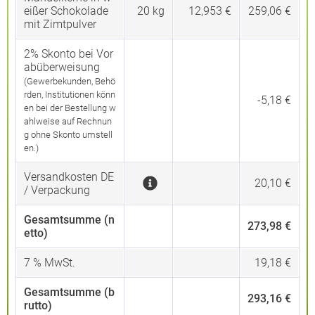
eißer Schokolade
20
kg
12,953 €
259,06 €
mit Zimtpulver
2% Skonto bei Vor
abüberweisung
(Gewerbekunden, Behö
rden, Institutionen könn
-5,18 €
en bei der Bestellung w
ahlweise auf Rechnun
g ohne Skonto umstell
en.)
Versandkosten DE
20,10 €
/ Verpackung
Gesamtsumme (n
273,98 €
etto)
7
% MwSt.
19,18 €
Gesamtsumme (b
293,16 €
rutto)