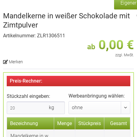
Eigene
Mandelkerne in weißer Schokolade mit
Zimtpulver
Artikelnummer: ZLR1306511
0,00 €
ab
zzgl. MwSt.
Merken
Preis-Rechner:
Werbeanbringung wählen:
Stückzahl eingeben:
kg
Bezeichnung
Menge
Stückpreis
Gesamt
Mandelkerne in w