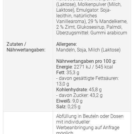
(Laktose), Molkenpulver (Milch,
Laktose), Emulgator: Soja-
lecithin, natürliches
Vanillearoma), 29 % Mandelkerne,
2 % Zimt, Glukosesirup, Palmöl,
Überzugsmittel: Gummi arabicum
Zutaten /
Allergene:
Nährwertangaben:
Mandeln, Soja, Milch (Laktose)
Nährwertangaben pro 100 g:
Energie
: 2271 kJ / 545 kcal
Fett
: 35,3 g
- davon gesättigte Fettsäuren:
13,0 g
Kohlenhydrate
: 45,8 g
- davon Zucker: 43,2 g
Eiweiß
: 9,0 g
Salz
: 0,25 g
Abfüllung in Beuteln oder Dosen
mit individueller
Werbeanbringung auf Anfrage
möglich.